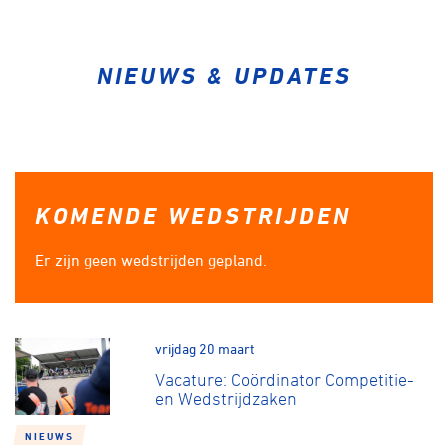
Over ons
Pumptrack
Fixed gear
Lid worden
NIEUWS & UPDATES
KOMENDE WEDSTRIJDEN
Er zijn geen wedstrijden gepland.
vrijdag 20 maart
Vacature: Coördinator Competitie-
en Wedstrijdzaken
NIEUWS