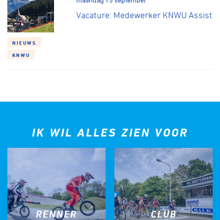
Vacature: Medewerker KNWU Assist
NIEUWS
KNWU
IK WIL ALLES ZIEN VOOR
RENNER
CLUB