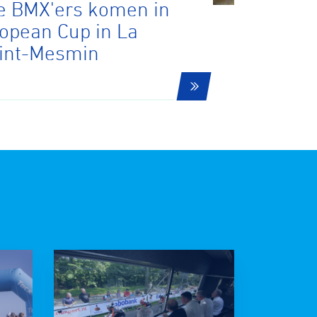
e BMX'ers komen in
ropean Cup in La
aint-Mesmin
Gravel
Biketrial
Fixed gear