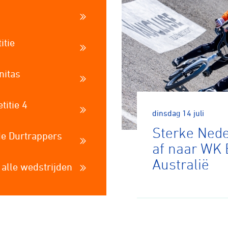
itie
nitas
itie 4
dinsdag 14 juli
Sterke Nede
de Durtrappers
af naar WK 
Australië
 alle wedstrijden