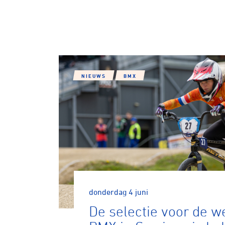
NIEUWS
BMX
Wegwielr
BMX Rac
Kunstwiel
donderdag 4 juni
De selectie voor de w
Baanwiel