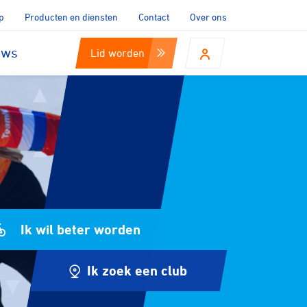
p
Producten en diensten
Contact
Over ons
uws
Lid worden
Ik wil beter worden
Ik zoek een club