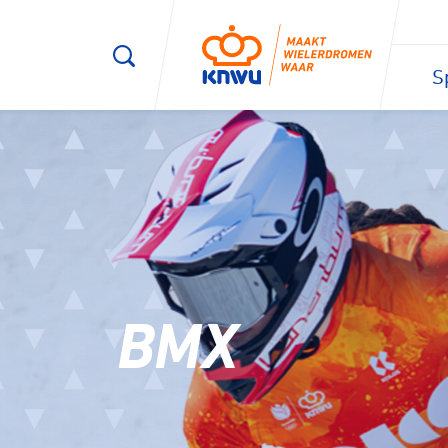
S
2/3
BMX
Mijn nive