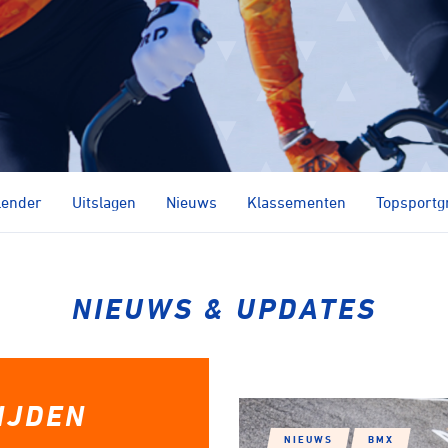
Gebruik huidige locatie
lender
Uitslagen
Nieuws
Klassementen
Topsportg
NIEUWS & UPDATES
IJDEN
NIEUWS
BMX