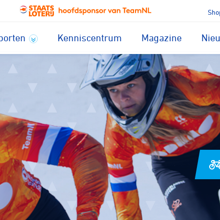
Sho
porten
Kenniscentrum
Magazine
Nie
In welke regio zoek je
een club?
au