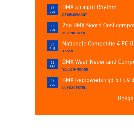
BMX straight Rhythm
15
aug
DEDEMSVAART
2de BMX Noord Oost compet
22
aug
ZEVENHUIZEN
Nationale Competitie 4 FC U
30
aug
ASSEN
BMX West-Nederland Compet
06
sep
VELSEN-NOORD
BMX Regiowedstrijd 5 FCV 
06
sep
LUYKSGESTEL
Bekijk