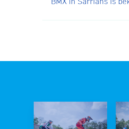
BMX in Sarrians is be
BMX frees
Veldrijde
Pumptra