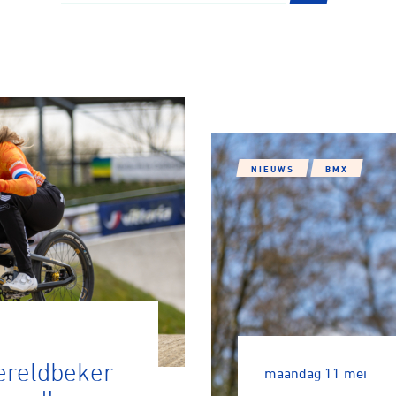
NIEUWS
BMX
ennen
Moun
e
rijden
ereldbeker
maandag 11 mei
rennen
S