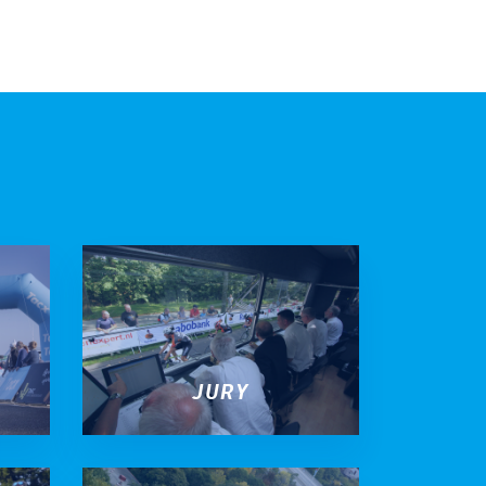
Gravel
Biketrial
Fixed gear
JURY