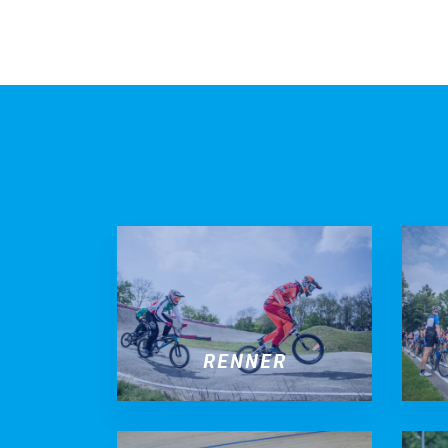
BMX frees
Veldrijde
Pumptra
RENNER