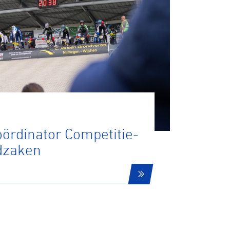
oördinator Competitie-
dzaken