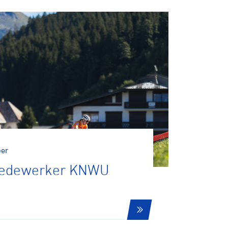
tainbiken
E-Racing
ber
Medewerker KNWU
ID-Cycling
trandrace