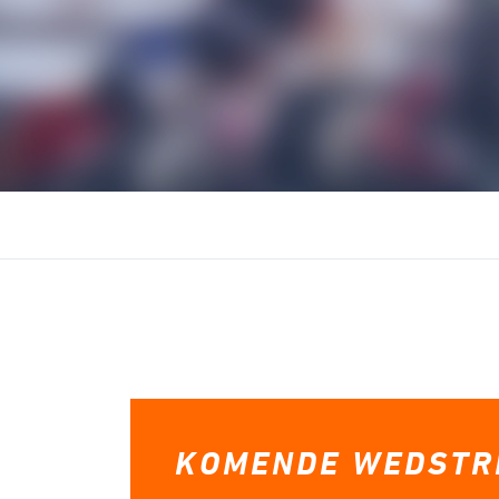
BMX
Para-c
KOMENDE WEDSTR