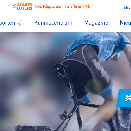
Sho
porten
Kenniscentrum
Magazine
Nie
Voor welke sport zoek
je een club?
lrennen
Baanwielrennen
den
Mountainbiken
au