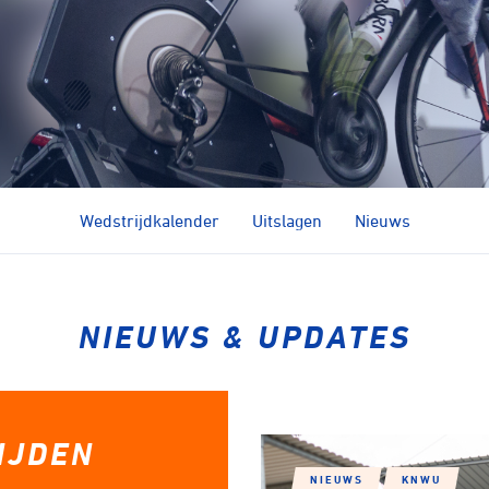
Kunstwielrijden
ycling
Strandraces
Wedstrijdkalender
Uitslagen
Nieuws
NIEUWS & UPDATES
IJDEN
NIEUWS
KNWU