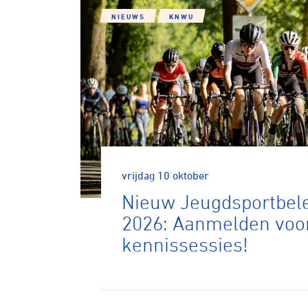
NIEUWS
KNWU
Wegwielr
vrijdag 10 oktober
BMX Rac
Nieuw Jeugdsportbele
2026: Aanmelden voor
kennissessies!
Kunstwiel
Baanwiel