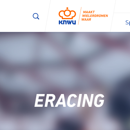
S
1/3
ERACING
Wegwie
Veldrij
Mijn nive