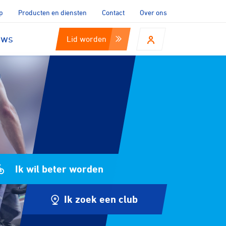
p
Producten en diensten
Contact
Over ons
uws
Lid worden
Ik wil beter worden
Ik zoek een club