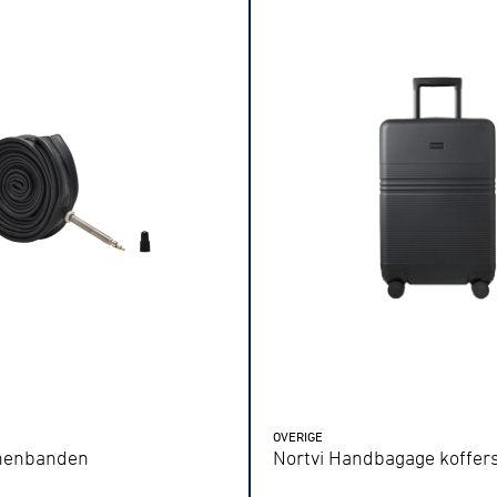
tyle
n
ck
OVERIGE
nnenbanden
Nortvi Handbagage koffer