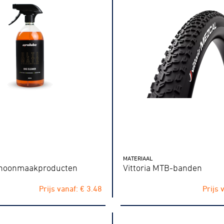
ennen
Moun
e
MATERIAAL
choonmaakproducten
Vittoria MTB-banden
rijden
Prijs vanaf: € 3.48
Prijs 
rennen
S