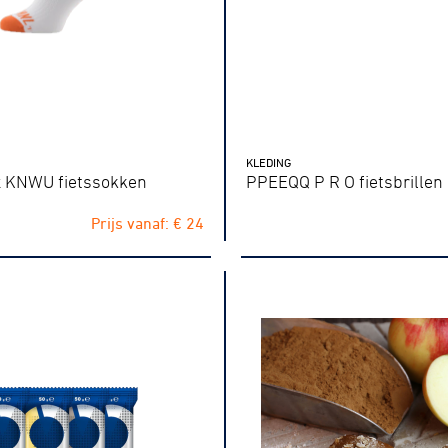
KLEDING
x KNWU fietssokken
PPEEQQ P R O fietsbrillen
Prijs vanaf: € 24