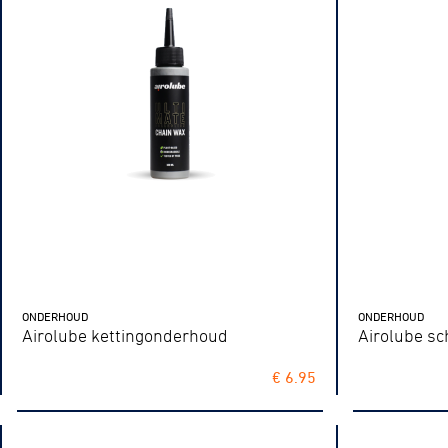
Wegwielr
BMX Rac
ONDERHOUD
ONDERHOUD
Airolube kettingonderhoud
Airolube s
Kunstwiel
€ 6.95
Baanwiel