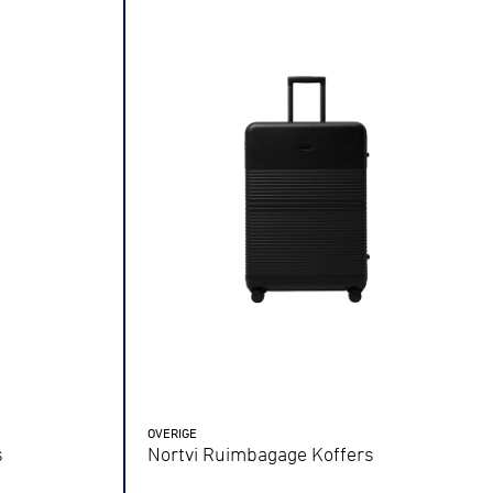
Gravel
Biketrial
Fixed gear
OVERIGE
s
Nortvi Ruimbagage Koffers