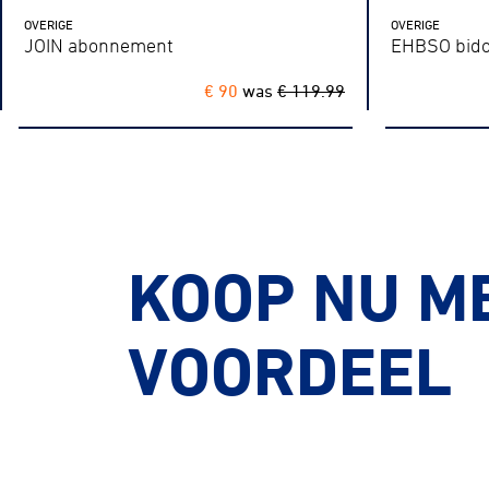
OVERIGE
OVERIGE
JOIN abonnement
EHBSO bid
€ 90
was
€ 119.99
KOOP NU M
VOORDEEL