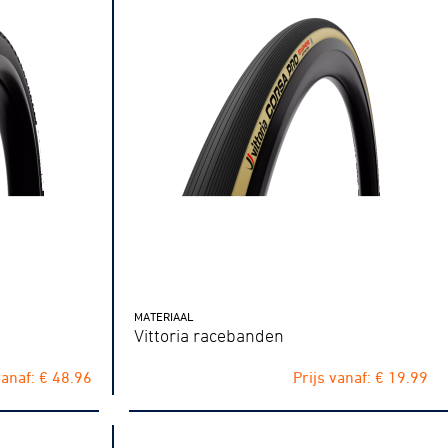
tainbiken
E-Racing
MATERIAAL
Vittoria racebanden
ID-Cycling
vanaf: € 48.96
Prijs vanaf: € 19.99
trandrace