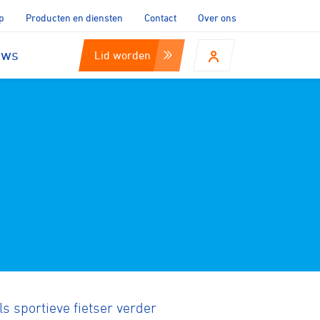
p
Producten en diensten
Contact
Over ons
uws
Lid worden
ls sportieve fietser verder