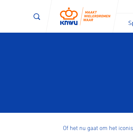
S
Of het nu gaat om het iconis