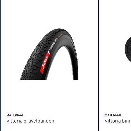
BMX frees
Veldrijde
Pumptra
MATERIAAL
MATERIAAL
Vittoria gravelbanden
Vittoria bi