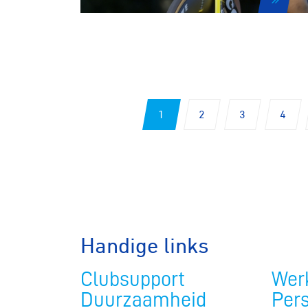
Pumptra
1
2
3
4
Handige links
Clubsupport
Werk
Duurzaamheid
Per