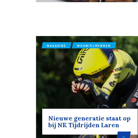
Wegwielr
BMX Rac
MAGAZINE
WEGWIELRENNEN
Kunstwiel
Baanwiel
BMX frees
Nieuwe generatie staat op
bij NK Tijdrijden Laren
Veldrijde