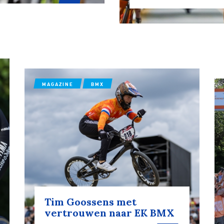
ennen
Moun
e
MAGAZINE
BMX
rijden
rennen
S
tyle
Tim Goossens met
vertrouwen naar EK BMX
n