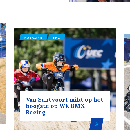
MAGAZINE
BMX
Van Santvoort mikt op het
hoogste op WK BMX
Racing