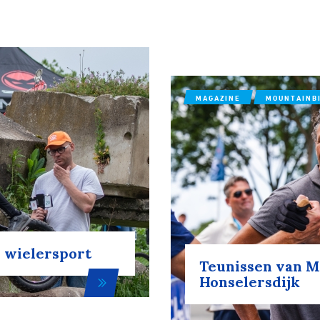
MAGAZINE
MOUNTAINB
e wielersport
Teunissen van M
Honselersdijk