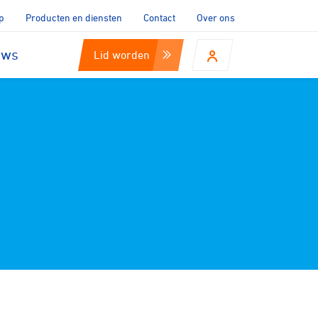
p
Producten en diensten
Contact
Over ons
uws
Lid worden