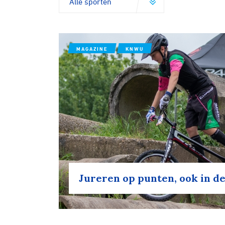
MAGAZINE
KNWU
Jureren op punten, ook in d