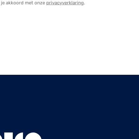
a je akkoord met onze
privacyverklaring
.