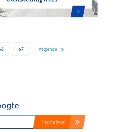
Fixed gear
66
67
Volgende
oogte
Inschrijven