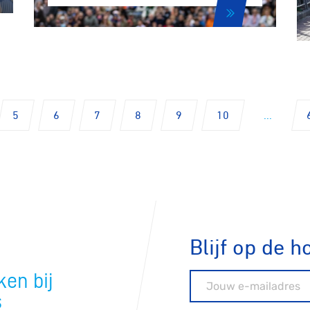
ck
5
6
7
8
9
10
...
Blijf op de h
en bij
E-mailadres
s