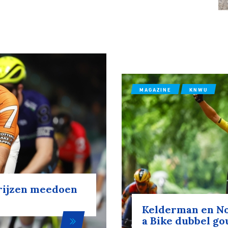
MAGAZINE
KNWU
prijzen meedoen
Kelderman en No
a Bike dubbel go