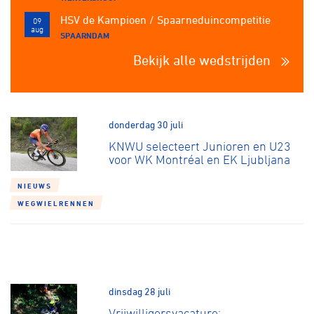
HSV de Kampioen / Spaarneduincompetitie
09
aug
SPAARNDAM
Bekijk alle wedstrijden
donderdag 30 juli
KNWU selecteert Junioren en U23
voor WK Montréal en EK Ljubljana
NIEUWS
WEGWIELRENNEN
dinsdag 28 juli
Vrijwilligersvacature: