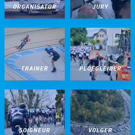
ORGANISATOR
JURY
TRAINER
PLOEGLEIDER
SOIGNEUR
VOLGER