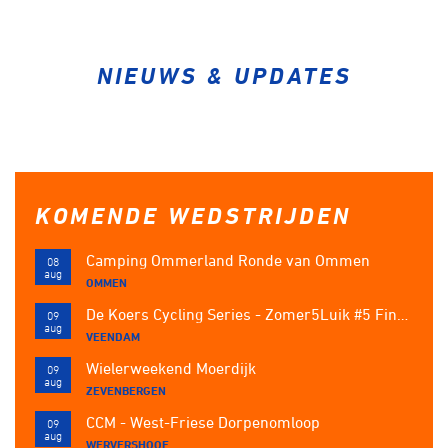
Over ons
Pumptrack
Fixed gear
Lid worden
NIEUWS & UPDATES
KOMENDE WEDSTRIJDEN
Camping Ommerland Ronde van Ommen
08
aug
OMMEN
De Koers Cycling Series - Zomer5Luik #5 Finale op Wielerbaan De Langeleegte
09
aug
VEENDAM
Wielerweekend Moerdijk
09
aug
ZEVENBERGEN
CCM - West-Friese Dorpenomloop
09
aug
WERVERSHOOF