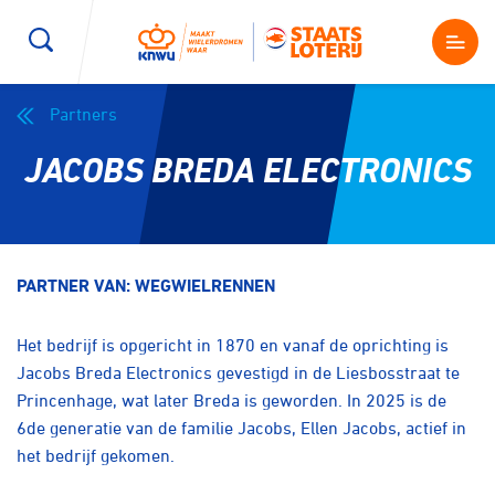
Partners
Wegwielrennen
Mountainbiken
Sporten
JACOBS BREDA ELECTRONICS
Kenniscentrum
BMX Race
E-Racing
Magazine
Kunstwielrijden
ID-Cycling
PARTNER VAN: WEGWIELRENNEN
Nieuws
Baanwielrennen
Strandrace
Het bedrijf is opgericht in 1870 en vanaf de oprichting is
Jacobs Breda Electronics gevestigd in de Liesbosstraat te
Shop
Princenhage, wat later Breda is geworden. In 2025 is de
BMX freestyle
Gravel
6de generatie van de familie Jacobs, Ellen Jacobs, actief in
Producten en diensten
het bedrijf gekomen.
Contact
Veldrijden
Biketrial