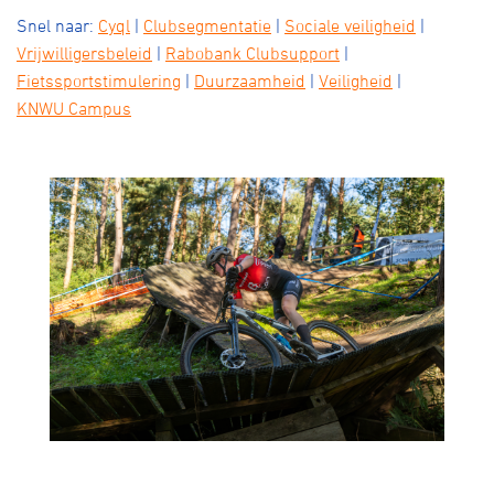
Snel naar:
Cyql
|
Clubsegmentatie
|
Sociale veiligheid
|
Vrijwilligersbeleid
|
Rabobank Clubsupport
|
Fietssportstimulering
|
Duurzaamheid
|
Veiligheid
|
KNWU Campus