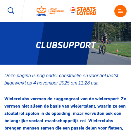
Wegwielrennen
Mountainbiken
Sporten
CLUBSUPPORT
Kenniscentrum
BMX Race
E-Racing
Magazine
Kunstwielrijden
ID-Cycling
Deze pagina is nog onder constructie en voor het laatst
Nieuws
bijgewerkt op 4 november 2025 om 11:28 uur.
Baanwielrennen
Strandrace
Wielerclubs vormen de ruggengraat van de wielersport. Ze
Shop
vormen niet alleen de basis van wielertalent, waarin ze een
BMX freestyle
Gravel
sleutelrol spelen in de opleiding, maar vervullen ook een
Producten en diensten
belangrijke sociaal-maatschappelijk rol. Wielerclubs
Contact
Veldrijden
Biketrial
brengen mensen samen die een passie delen voor fietsen,