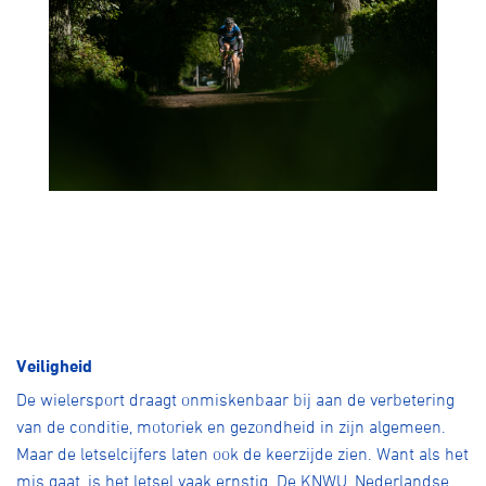
Veiligheid
De wielersport draagt onmiskenbaar bij aan de verbetering
van de conditie, motoriek en gezondheid in zijn algemeen.
Maar de letselcijfers laten ook de keerzijde zien. Want als het
mis gaat, is het letsel vaak ernstig. De KNWU, Nederlandse