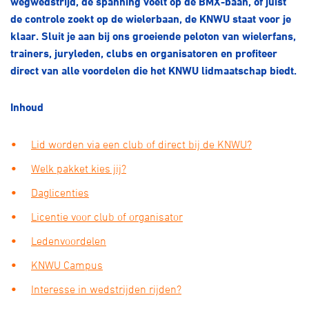
wegwedstrijd, de spanning voelt op de BMX-baan, of juist
Over ons
de controle zoekt op de wielerbaan, de KNWU staat voor je
Pumptrack
Fixed gear
klaar. Sluit je aan bij ons groeiende peloton van wielerfans,
Lid worden
trainers, juryleden, clubs en organisatoren en profiteer
direct van alle voordelen die het KNWU lidmaatschap biedt.
Inhoud
Lid worden via een club of direct bij de KNWU?
Welk pakket kies jij?
Daglicenties
Licentie voor club of organisator
Ledenvoordelen
KNWU Campus
Interesse in wedstrijden rijden?