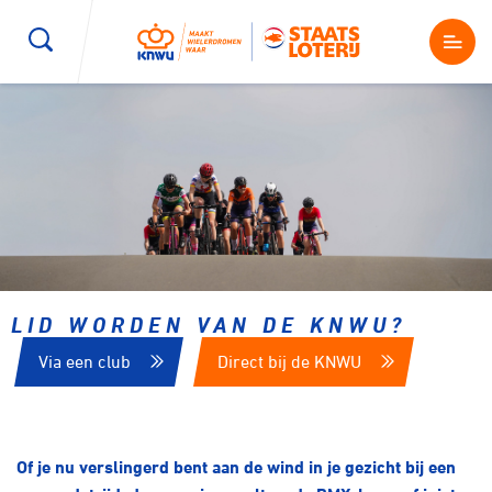
Wegwielrennen
Mountainbiken
Sporten
Kenniscentrum
BMX Race
E-Racing
Magazine
Kunstwielrijden
ID-Cycling
Nieuws
LID WORDEN VAN DE KNWU?
Baanwielrennen
Strandrace
Via een club
Direct bij de KNWU
Shop
BMX freestyle
Gravel
Producten en diensten
Contact
Of je nu verslingerd bent aan de wind in je gezicht bij een
Veldrijden
Biketrial