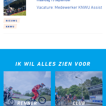
Vacature: Medewerker KNWU Assist
NIEUWS
KNWU
IK WIL ALLES ZIEN VOOR
RENNER
CLUB