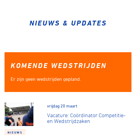
Over ons
Pumptrack
Fixed gear
Lid worden
NIEUWS & UPDATES
KOMENDE WEDSTRIJDEN
Er zijn geen wedstrijden gepland.
vrijdag 20 maart
Vacature: Coördinator Competitie-
en Wedstrijdzaken
NIEUWS