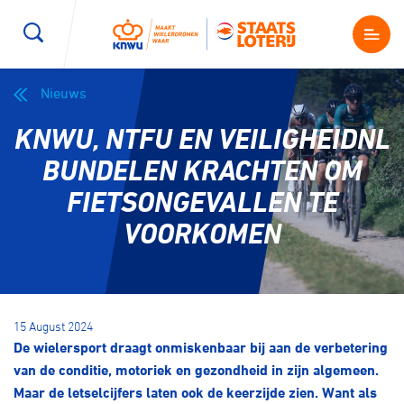
Nieuws
Wegwielrennen
Mountainbiken
Sporten
KNWU, NTFU EN VEILIGHEIDNL
Kenniscentrum
BMX Race
E-Racing
BUNDELEN KRACHTEN OM
FIETSONGEVALLEN TE
Magazine
Kunstwielrijden
ID-Cycling
VOORKOMEN
Nieuws
Baanwielrennen
Strandrace
Shop
15 August 2024
BMX freestyle
Gravel
De wielersport draagt onmiskenbaar bij aan de verbetering
Producten en diensten
van de conditie, motoriek en gezondheid in zijn algemeen.
Contact
Veldrijden
Biketrial
Maar de letselcijfers laten ook de keerzijde zien. Want als