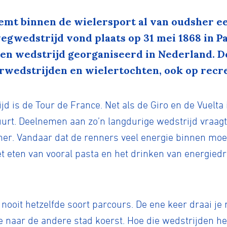
mt binnen de wielersport al van oudsher e
 wegwedstrijd vond plaats op 31 mei 1868 in P
 een wedstrijd georganiseerd in Nederland.
rwedstrijden en wielertochten, ook op recre
d is de Tour de France. Net als de Giro en de Vuelta
urt. Deelnemen aan zo’n langdurige wedstrijd vraagt 
r. Vandaar dat de renners veel energie binnen moe
et eten van vooral pasta en het drinken van energied
a nooit hetzelfde soort parcours. De ene keer draai je
e naar de andere stad koerst. Hoe die wedstrijden het