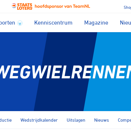
Sho
porten
Kenniscentrum
Magazine
Nie
WEGWIELRENNE
ductie
Wedstrijdkalender
Uitslagen
Nieuws
Compet