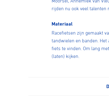
Moorsel, Annemiek van Vleu
rijden nu ook veel talenten
Kunstwiel
Materiaal
Racefietsen zijn gemaakt va
Baanwiel
tandwielen en banden. Het 
fiets te vinden. Om lang m
BMX frees
(laten) kijken.
Veldrijde
D
Pumptra