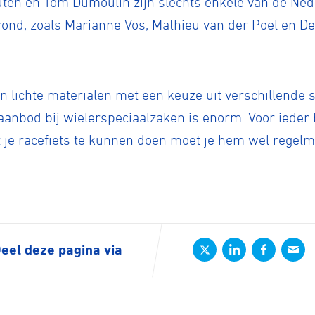
ten en Tom Dumoulin zijn slechts enkele van de Ned
 rond, zoals Marianne Vos, Mathieu van der Poel en De
rijden
n lichte materialen met een keuze uit verschillende s
rennen
S
aanbod bij wielerspeciaalzaken is enorm. Voor ieder
et je racefiets te kunnen doen moet je hem wel rege
tyle
n
eel deze pagina via
ck