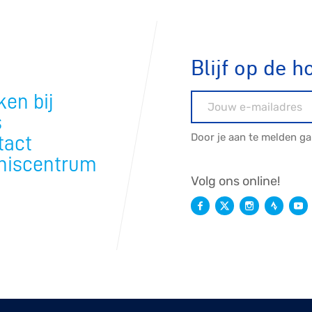
Blijf op de h
en bij
E-mailadres
s
Door je aan te melden g
tact
niscentrum
Volg ons online!