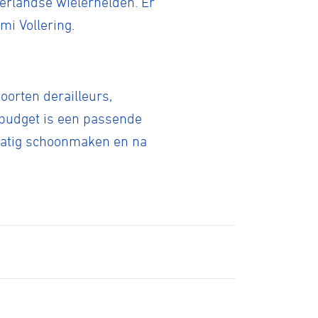
erlandse wielerhelden. Er
mi Vollering.
ID-Cycling
oorten derailleurs,
trandrace
 budget is een passende
lmatig schoonmaken en na
Gravel
Biketrial
Fixed gear