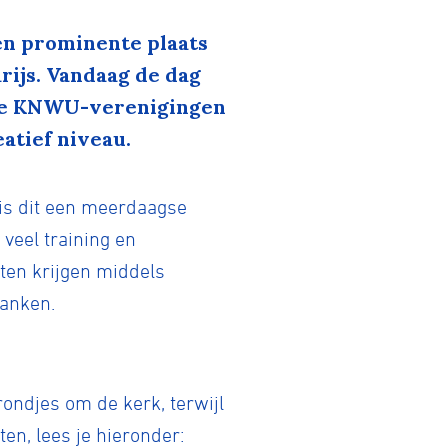
en prominente plaats
arijs. Vandaag de dag
 De KNWU-verenigingen
atief niveau.
 is dit een meerdaagse
veel training en
ten krijgen middels
ranken.
 rondjes om de kerk, terwijl
en, lees je hieronder: