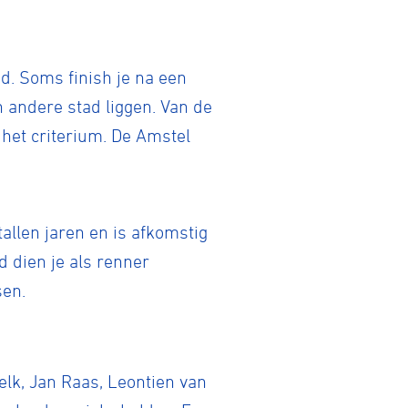
ad. Soms finish je na een
n andere stad liggen. Van de
 het criterium. De Amstel
tallen jaren en is afkomstig
d dien je als renner
sen.
tainbiken
lk, Jan Raas, Leontien van
E-Racing