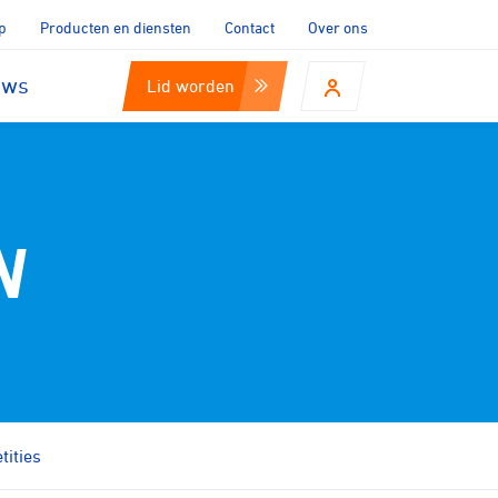
p
Producten en diensten
Contact
Over ons
uws
Lid worden
N
ities