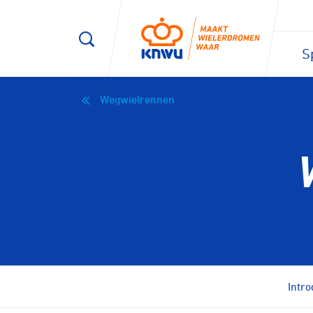
S
Wegwielrennen
Intro