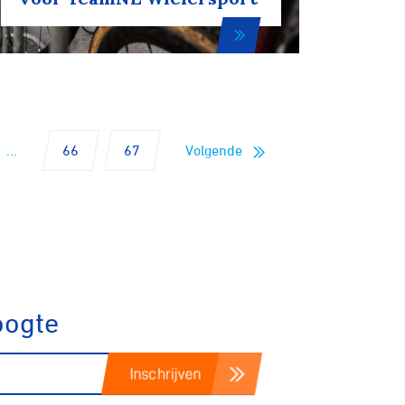
Fixed gear
...
66
67
Volgende
oogte
Inschrijven