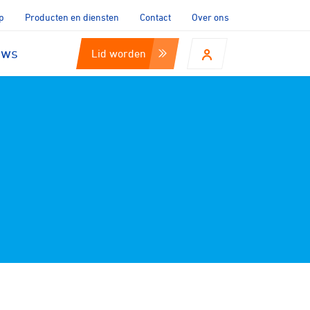
p
Producten en diensten
Contact
Over ons
uws
Lid worden