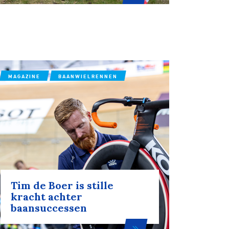
MAGAZINE
BAANWIELRENNEN
Tim de Boer is stille
kracht achter
baansuccessen