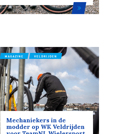
tainbiken
E-Racing
MAGAZINE
VELDRIJDEN
ID-Cycling
trandrace
Gravel
Mechaniekers in de
modder op WK Veldrijden
Biketrial
voor TeamNL Wielersport