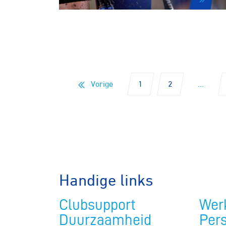
Pumptra
Vorige
1
2
...
Handige links
Clubsupport
Werk
Duurzaamheid
Per