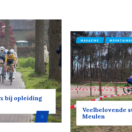
MAGAZINE
MOUNTAINB
 bij opleiding
Veelbelovende s
Meulen