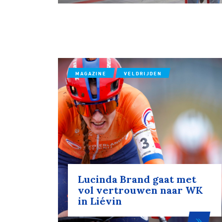
Wegwielr
BMX Rac
MAGAZINE
VELDRIJDEN
Kunstwiel
Baanwiel
BMX frees
Lucinda Brand gaat met
vol vertrouwen naar WK
in Liévin
Veldrijde