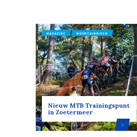
MAGAZINE
MOUNTAINBIKEN
Nieuw MTB Trainingspunt
in Zoetermeer