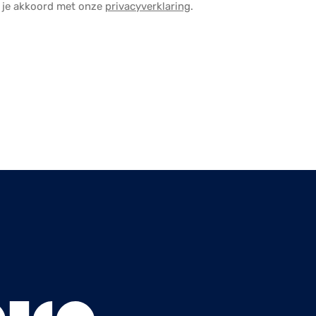
a je akkoord met onze
privacyverklaring
.