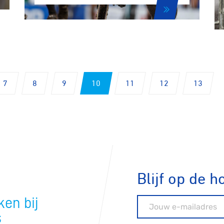
ck
7
8
9
10
11
12
13
Blijf op de h
en bij
E-mailadres
s