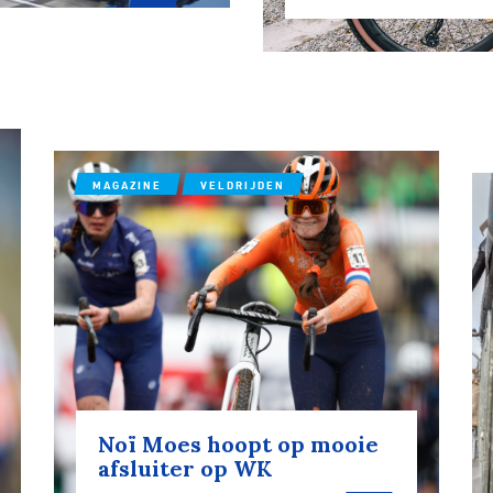
ennen
Moun
e
MAGAZINE
VELDRIJDEN
rijden
rennen
S
tyle
Noï Moes hoopt op mooie
afsluiter op WK
n