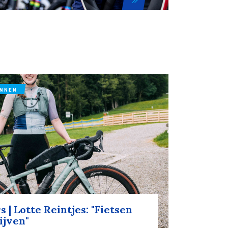
ENNEN
 | Lotte Reintjes: "Fietsen
ijven"