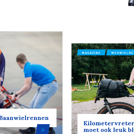
MAGAZINE
WEGWIELR
K Baanwielrennen
Kilometervreters
moet ook leuk bl