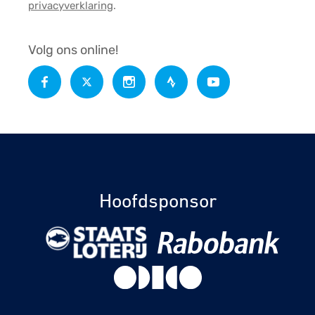
privacyverklaring
.
Volg ons online!
Hoofdsponsor