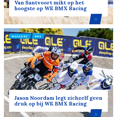
Van Santvoort mikt op het
hoogste op WK BMX Racing
MAGAZINE
BMX
Jason Noordam legt zichzelf geen
druk op bij WK BMX Racing