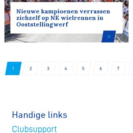
Nieuwe kampioenen verrassen
zichzelf op NK wielrennen in
Ooststellingwerf
1
2
3
4
5
6
7
Handige links
Clubsupport