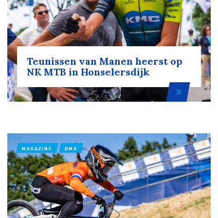
Teunissen van Manen heerst op
NK MTB in Honselersdijk
MAGAZINE
BMX