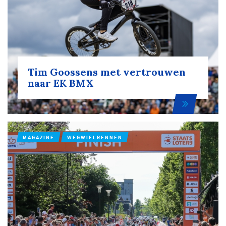
Tim Goossens met vertrouwen
naar EK BMX
MAGAZINE
WEGWIELRENNEN