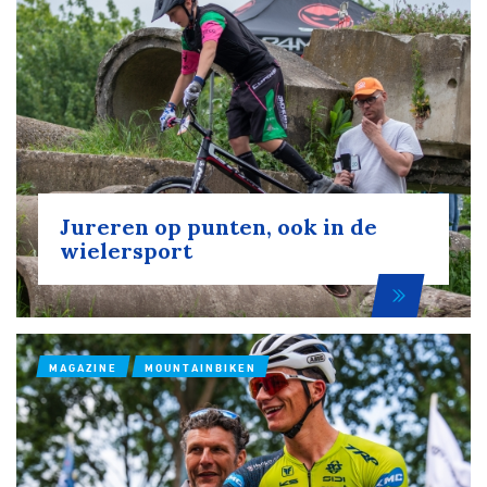
Over ons
Pumptrack
Fixed gear
Lid worden
Jureren op punten, ook in de
wielersport
MAGAZINE
MOUNTAINBIKEN