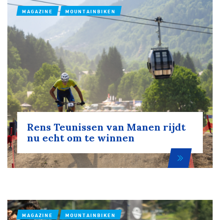
MAGAZINE
MOUNTAINBIKEN
Rens Teunissen van Manen rijdt
nu echt om te winnen
MAGAZINE
MOUNTAINBIKEN