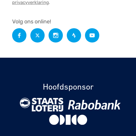
privacyverklaring
.
Volg ons online!
Hoofdsponsor