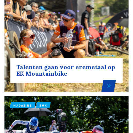
Talenten gaan voor eremetaal op
EK Mountainbike
MAGAZINE
BMX