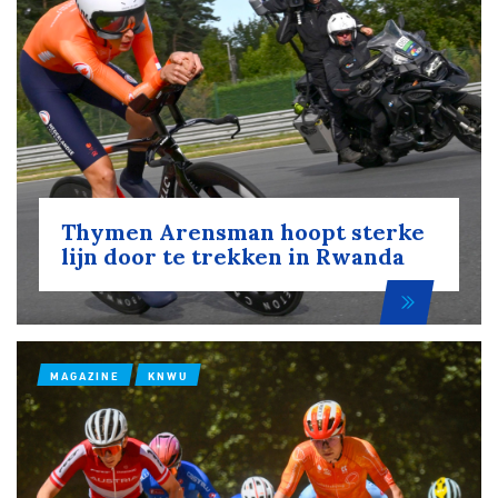
Over ons
Pumptrack
Fixed gear
Lid worden
Thymen Arensman hoopt sterke
lijn door te trekken in Rwanda
MAGAZINE
KNWU