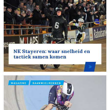
Over ons
Pumptrack
Fixed gear
Lid worden
NK Stayeren: waar snelheid en
tactiek samen komen
MAGAZINE
BAANWIELRENNEN