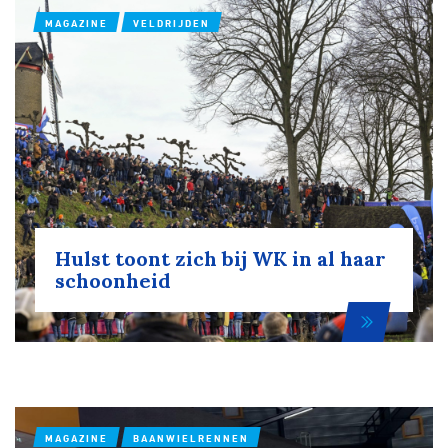
MAGAZINE
VELDRIJDEN
Hulst toont zich bij WK in al haar
schoonheid
MAGAZINE
BAANWIELRENNEN