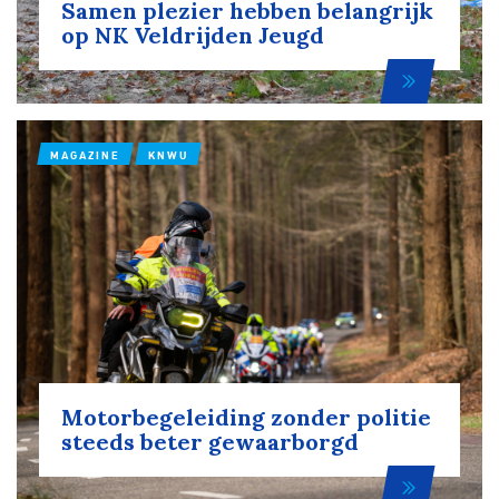
Samen plezier hebben belangrijk
op NK Veldrijden Jeugd
MAGAZINE
KNWU
Motorbegeleiding zonder politie
steeds beter gewaarborgd