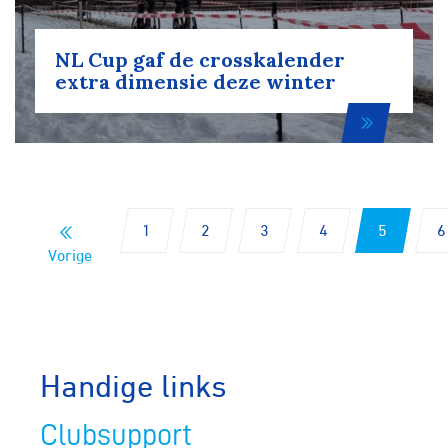
NL Cup gaf de crosskalender
extra dimensie deze winter
1
2
3
4
5
6
Vorige
Handige links
Clubsupport