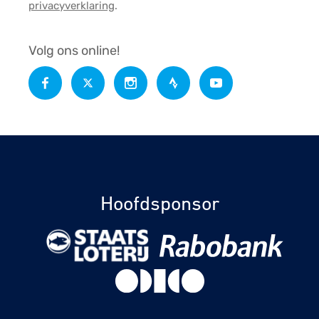
privacyverklaring
.
Volg ons online!
Hoofdsponsor