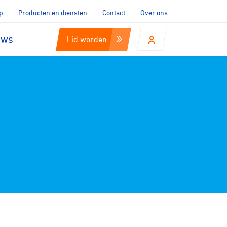
p
Producten en diensten
Contact
Over ons
uws
Lid worden