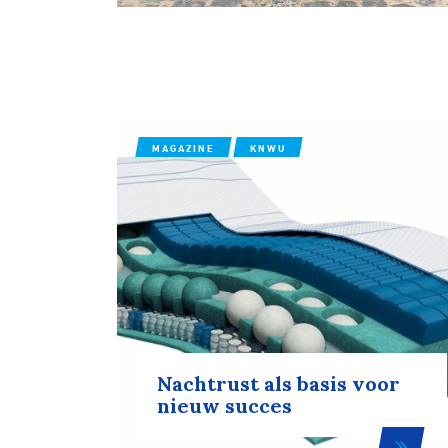
Wegwielr
BMX Rac
MAGAZINE
KNWU
Kunstwiel
Baanwiel
BMX frees
Nachtrust als basis voor
nieuw succes