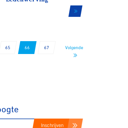
Biketrial
Fixed gear
65
66
67
Volgende
oogte
Inschrijven