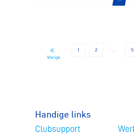
Veldrijde
Pumptra
1
2
...
5
Vorige
Handige links
Clubsupport
Werk