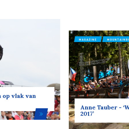
MAGAZINE
MOUNTAINB
 op vlak van
Anne Tauber - ‘W
2017’