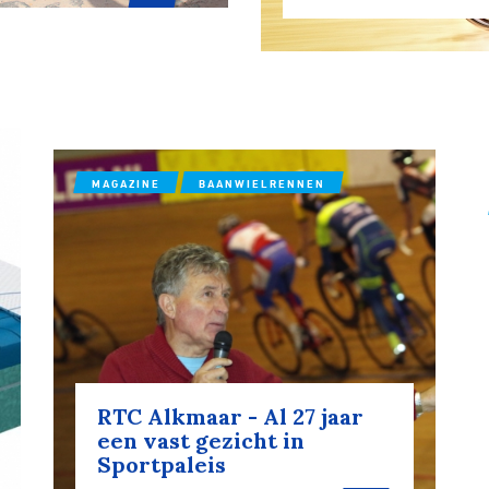
ennen
Moun
e
MAGAZINE
BAANWIELRENNEN
rijden
rennen
S
tyle
RTC Alkmaar - Al 27 jaar
een vast gezicht in
Sportpaleis