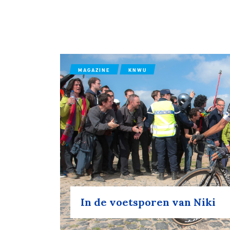
MAGAZINE
KNWU
In de voetsporen van Niki