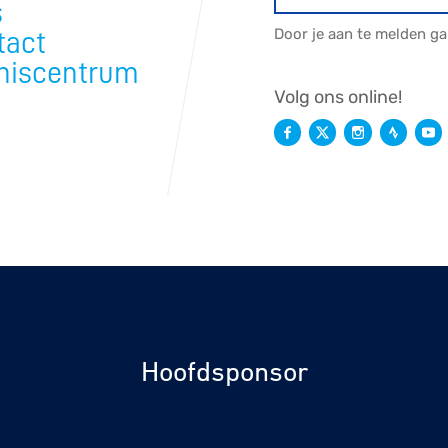
s
Door je aan te melden g
tact
niscentrum
Volg ons online!
Hoofdsponsor