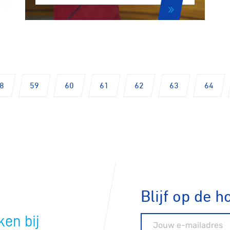
n
ck
8
59
60
61
62
63
64
Blijf op de h
en bij
E-mailadres