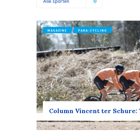
MAGAZINE
PARA-CYCLING
Column Vincent ter Schure: 