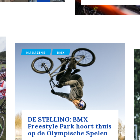
ennen
Moun
e
MAGAZINE
BMX
rijden
rennen
S
tyle
DE STELLING: BMX
Freestyle Park hoort thuis
op de Olympische Spelen