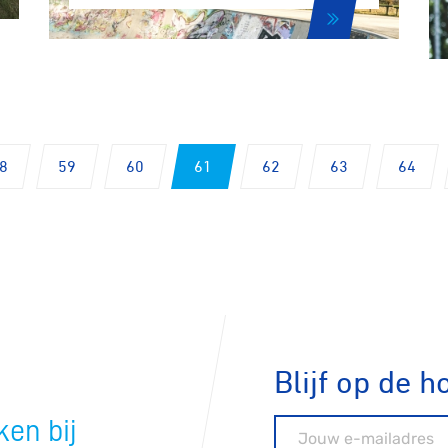
n
ck
8
59
60
61
62
63
64
Blijf op de h
en bij
E-mailadres