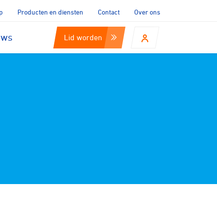
p
Producten en diensten
Contact
Over ons
uws
Lid worden