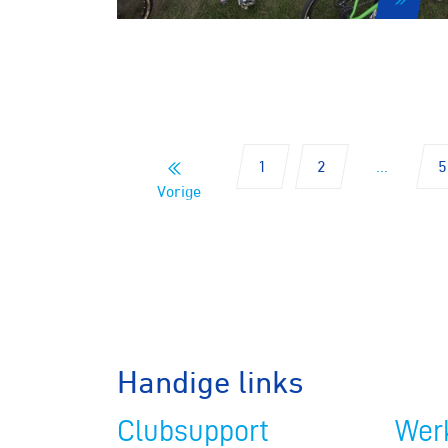
Veldrijde
Pumptra
1
2
...
5
Vorige
Handige links
Clubsupport
Werk