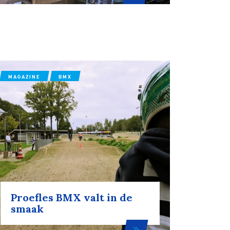
MAGAZINE
BMX
Proefles BMX valt in de
smaak