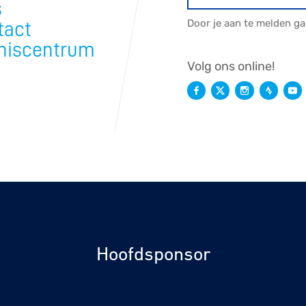
s
Door je aan te melden g
tact
niscentrum
Volg ons online!
Hoofdsponsor