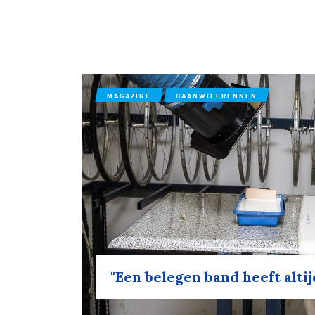
MAGAZINE
BAANWIELRENNEN
"Een belegen band heeft altij