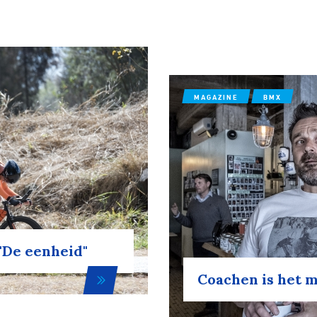
MAGAZINE
BMX
"De eenheid"
Coachen is het 