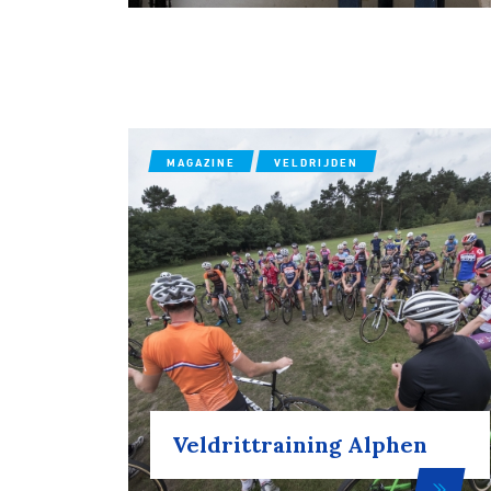
Wegwielr
BMX Rac
MAGAZINE
VELDRIJDEN
Kunstwiel
Baanwiel
BMX frees
Veldrittraining Alphen