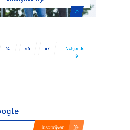
Biketrial
Fixed gear
65
66
67
Volgende
oogte
Inschrijven