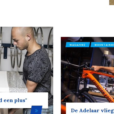
MAGAZINE
MOUNTAINB
d een plus"
De Adelaar vlie