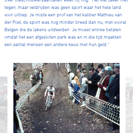
tegen, maar veldrijden was geen sport waar het hele land
voor uitliep. Je miste een prof van het kaliber Mathieu van
der Poel, de sport was nog minder breed dan nu, met vooral
Belgen die de lakens uitdeelden. Je moest entree betalen
omdat het een afgesloten park was en in die tijd maakten
een aantal mensen een andere keus met hun geld."