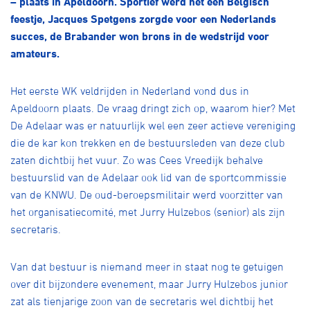
– plaats in Apeldoorn. Sportief werd het een Belgisch
Over ons
feestje, Jacques Spetgens zorgde voor een Nederlands
Pumptrack
Fixed gear
succes, de Brabander won brons in de wedstrijd voor
Lid worden
amateurs.
Het eerste WK veldrijden in Nederland vond dus in
Apeldoorn plaats. De vraag dringt zich op, waarom hier? Met
De Adelaar was er natuurlijk wel een zeer actieve vereniging
die de kar kon trekken en de bestuursleden van deze club
zaten dichtbij het vuur. Zo was Cees Vreedijk behalve
bestuurslid van de Adelaar ook lid van de sportcommissie
van de KNWU. De oud-beroepsmilitair werd voorzitter van
het organisatiecomité, met Jurry Hulzebos (senior) als zijn
secretaris.
Van dat bestuur is niemand meer in staat nog te getuigen
over dit bijzondere evenement, maar Jurry Hulzebos junior
zat als tienjarige zoon van de secretaris wel dichtbij het