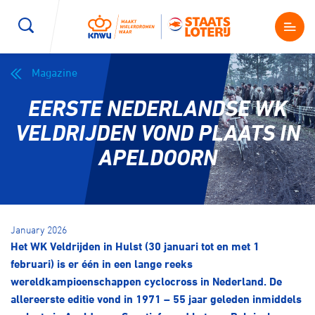
Magazine
Wegwielrennen
Mountainbiken
Sporten
EERSTE NEDERLANDSE WK
Kenniscentrum
BMX Race
E-Racing
VELDRIJDEN VOND PLAATS IN
APELDOORN
Magazine
Kunstwielrijden
ID-Cycling
Nieuws
Baanwielrennen
Strandrace
January 2026
Het WK Veldrijden in Hulst (30 januari tot en met 1
Shop
BMX freestyle
Gravel
februari) is er één in een lange reeks
Producten en diensten
wereldkampioenschappen cyclocross in Nederland. De
Contact
allereerste editie vond in 1971 – 55 jaar geleden inmiddels
Veldrijden
Biketrial