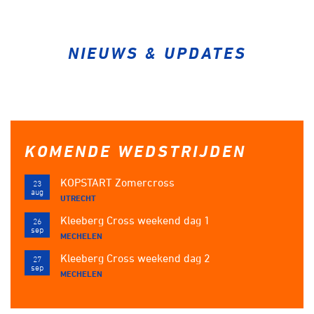
Over ons
Pumptrack
Fixed gear
Lid worden
NIEUWS & UPDATES
KOMENDE WEDSTRIJDEN
KOPSTART Zomercross
23
aug
UTRECHT
Kleeberg Cross weekend dag 1
26
sep
MECHELEN
Kleeberg Cross weekend dag 2
27
sep
MECHELEN