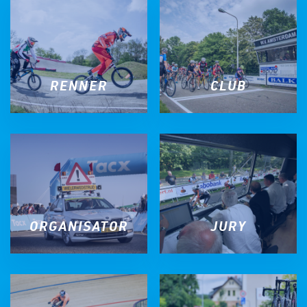
RENNER
CLUB
ORGANISATOR
JURY