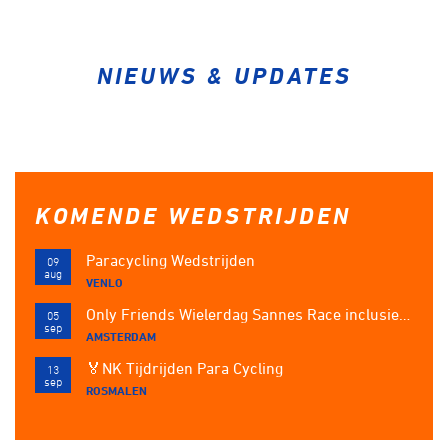
Over ons
Pumptrack
Fixed gear
Lid worden
NIEUWS & UPDATES
KOMENDE WEDSTRIJDEN
Paracycling Wedstrijden
09
aug
VENLO
Only Friends Wielerdag Sannes Race inclusief tandem en tri-bike
05
sep
AMSTERDAM
🏅NK Tijdrijden Para Cycling
13
sep
ROSMALEN