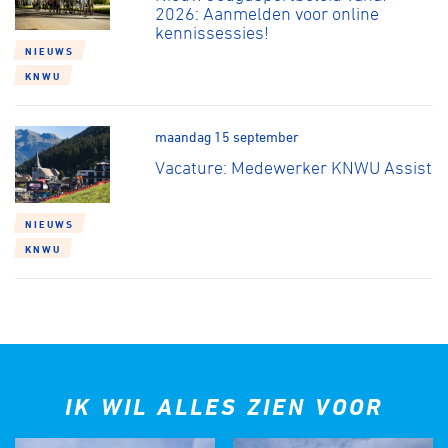
2026: Aanmelden voor online
kennissessies!
NIEUWS
KNWU
maandag 15 september
Vacature: Medewerker KNWU Assist
NIEUWS
KNWU
IK WIL ALLES ZIEN VOOR