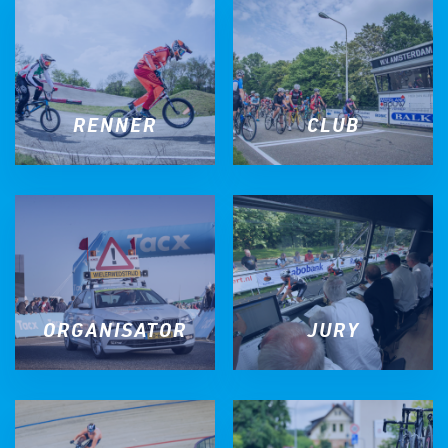
RENNER
CLUB
ORGANISATOR
JURY