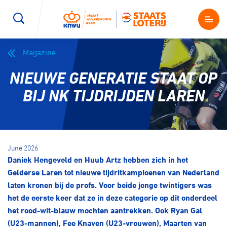
Magazine
Wegwielrennen
Mountainbiken
Sporten
NIEUWE GENERATIE STAAT OP
Kenniscentrum
BMX Race
E-Racing
BIJ NK TIJDRIJDEN LAREN
Magazine
Kunstwielrijden
ID-Cycling
Nieuws
June 2026
Baanwielrennen
Strandrace
Daniek Hengeveld en Huub Artz hebben zich in het
Gelderse Laren tot nieuwe tijdritkampioenen van Nederland
Shop
laten kronen bij de profs. Voor beide jonge twintigers was
BMX freestyle
Gravel
het de eerste keer dat ze in deze categorie op dit onderdeel
Producten en diensten
het rood-wit-blauw mochten aantrekken. Ook Ryan Gal
Contact
Veldrijden
Biketrial
(U23-mannen), Fee Knaven (U23-vrouwen), Maarten van