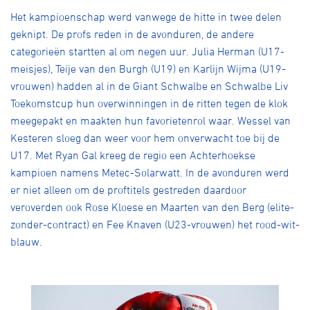
Het kampioenschap werd vanwege de hitte in twee delen
geknipt. De profs reden in de avonduren, de andere
categorieën startten al om negen uur. Julia Herman (U17-
meisjes), Teije van den Burgh (U19) en Karlijn Wijma (U19-
vrouwen) hadden al in de Giant Schwalbe en Schwalbe Liv
Toekomstcup hun overwinningen in de ritten tegen de klok
meegepakt en maakten hun favorietenrol waar. Wessel van
Kesteren sloeg dan weer voor hem onverwacht toe bij de
U17. Met Ryan Gal kreeg de regio een Achterhoekse
kampioen namens Metec-Solarwatt. In de avonduren werd
er niet alleen om de proftitels gestreden daardoor
veroverden ook Rose Kloese en Maarten van den Berg (elite-
zonder-contract) en Fee Knaven (U23-vrouwen) het rood-wit-
blauw.