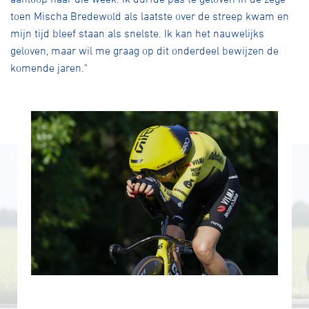
toen Mischa Bredewold als laatste over de streep kwam en
mijn tijd bleef staan als snelste. Ik kan het nauwelijks
geloven, maar wil me graag op dit onderdeel bewijzen de
komende jaren."