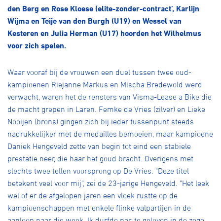
Over ons
den Berg en Rose Kloese (elite-zonder-contract’, Karlijn
Wijma en Teije van den Burgh (U19) en Wessel van
Pumptrack
Fixed gear
Kesteren en Julia Herman (U17) hoorden het Wilhelmus
Lid worden
voor zich spelen.
Waar vooraf bij de vrouwen een duel tussen twee oud-
kampioenen Riejanne Markus en Mischa Bredewold werd
verwacht, waren het de rensters van Visma-Lease a Bike die
de macht grepen in Laren. Femke de Vries (zilver) en Lieke
Nooijen (brons) gingen zich bij ieder tussenpunt steeds
nadrukkelijker met de medailles bemoeien, maar kampioene
Daniek Hengeveld zette van begin tot eind een stabiele
prestatie neer, die haar het goud bracht. Overigens met
slechts twee tellen voorsprong op De Vries. "Deze titel
betekent veel voor mij", zei de 23-jarige Hengeveld. "Het leek
wel of er de afgelopen jaren een vloek rustte op de
kampioenschappen met enkele flinke valpartijen in de
aanloop naar die week. Ik durfde pas te geloven in de zege