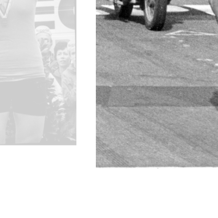
Wegwielr
BMX Rac
Kunstwiel
Baanwiel