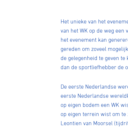
Het unieke van het evenemen
BMX frees
van het WK op de weg een v
het evenement kan generere
Veldrijde
gereden om zoveel mogelijk
de gelegenheid te geven te k
dan de sportliefhebber de o
Pumptra
De eerste Nederlandse wer
eerste Nederlandse wereldk
op eigen bodem een WK wis
op eigen terrein wist om te
Leontien van Moorsel (tijd