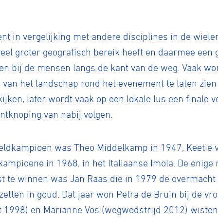
t in vergelijking met andere disciplines in de wieler
tyle
eel groter geografisch bereik heeft en daarmee een 
n bij de mensen langs de kant van de weg. Vaak wor
n
 van het landschap rond het evenement te laten zie
ijken, later wordt vaak op een lokale lus een finale 
ntknoping van nabij volgen.
ck
eldkampioen was Theo Middelkamp in 1947, Keetie 
ampioene in 1968, in het Italiaanse Imola. De enige 
t te winnen was Jan Raas die in 1979 de overmacht
 zetten in goud. Dat jaar won Petra de Bruin bij de 
rit 1998) en Marianne Vos (wegwedstrijd 2012) wiste