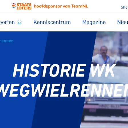
Sho
porten
Kenniscentrum
Magazine
Nie
lrennen
HISTORIE WK
WEGWIELRENNE