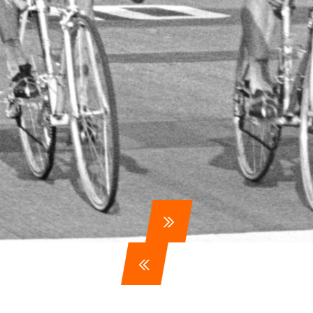
ennen
Moun
e
rijden
rennen
S