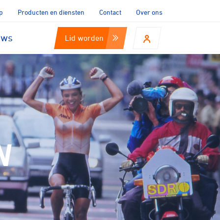
p
Producten en diensten
Contact
Over ons
uws
Lid worden
N