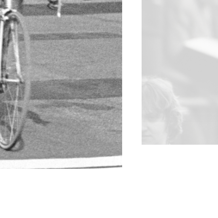
tainbiken
E-Racing
ID-Cycling
trandrace