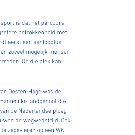
sport is dat het parcours
Gravel
grotere betrokkenheid met
dt eerst een aanlooplus
Biketrial
n en zoveel mogelijk mensen
verreden. Op die plek kan
Fixed gear
van Oosten-Hage was de
mannelijke landgenoot die
 van de Nederlandse ploeg
vrouwen de wegwedstrijd. Ook
n te zegevieren op een WK