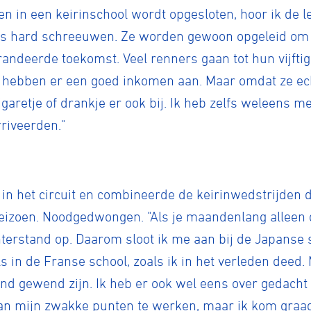
n in een keirinschool wordt opgesloten, hoor ik de l
ds hard schreeuwen. Ze worden gewoon opgeleid om i
andeerde toekomst. Veel renners gaan tot hun vijftig
hebben er een goed inkomen aan. Maar omdat ze ech
garetje of drankje er ook bij. Ik heb zelfs weleens 
riveerden."
 in het circuit en combineerde de keirinwedstrijden di
eizoen. Noodgedwongen. "Als je maandenlang alleen de
hterstand op. Daarom sloot ik me aan bij de Japanse 
s in de Franse school, zoals ik in het verleden deed.
nd gewend zijn. Ik heb er ook wel eens over gedacht 
 aan mijn zwakke punten te werken, maar ik kom graa