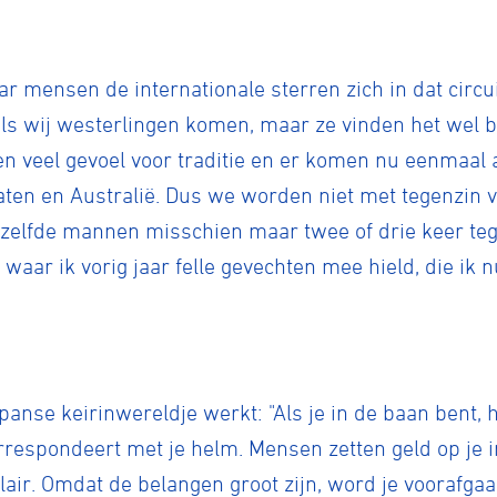
r mensen de internationale sterren zich in dat circu
ls wij westerlingen komen, maar ze vinden het wel b
n veel gevoel voor traditie en er komen nu eenmaal a
taten en Australië. Dus we worden niet met tegenzin
 dezelfde mannen misschien maar twee of drie keer te
 waar ik vorig jaar felle gevechten mee hield, die ik 
panse keirinwereldje werkt: "Als je in de baan bent, h
orrespondeert met je helm. Mensen zetten geld op je i
air. Omdat de belangen groot zijn, word je voorafga