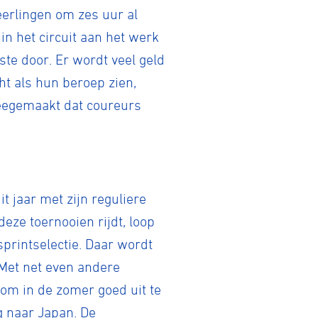
eerlingen om zes uur al
n het circuit aan het werk
ste door. Er wordt veel geld
t als hun beroep zien,
meegemaakt dat coureurs
t jaar met zijn reguliere
ze toernooien rijdt, loop
sprintselectie. Daar wordt
 Met net even andere
om in de zomer goed uit te
g naar Japan. De