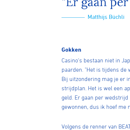
"Er gaan per
Matthijs Büchli
BMX frees
Veldrijde
Gokken
Casino's bestaan niet in Ja
Pumptra
paarden. "Het is tijdens de
Bij uitzondering mag je er 
strijdplan. Het is wel een a
geld. Er gaan per wedstrijd
gewonnen, dus ik hoef me nie
Volgens de renner van BEAT 