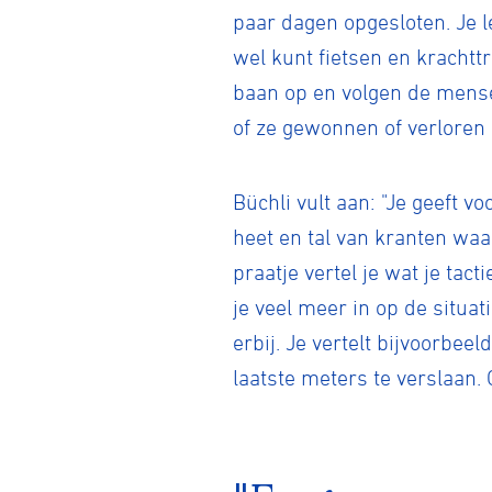
paar dagen opgesloten. Je l
wel kunt fietsen en krachtt
baan op en volgen de mensen
of ze gewonnen of verloren
Büchli vult aan: "Je geeft 
Wegwielr
heet en tal van kranten waar
praatje vertel je wat je tac
je veel meer in op de situat
BMX Rac
erbij. Je vertelt bijvoorbeel
laatste meters te verslaan.
Kunstwiel
Baanwiel