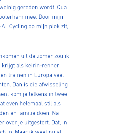
weinig gereden wordt. Qua
e boterham mee. Door mijn
AT Cycling op mijn plek zit,
 inkomen uit de zomer zou ik
krijgt als keirin-renner
 en trainen in Europa veel
hten. Dan is die afwisseling
ment kom je telkens in twee
at even helemaal stil als
nden en familie doen. Na
 over je uitgestort. Dat, in
h in. Maar ik weet nu al