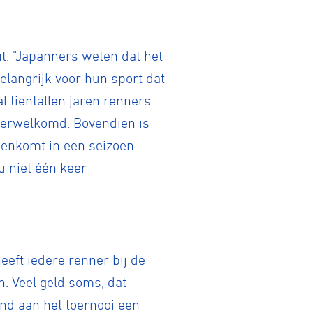
it. "Japanners weten dat het
elangrijk voor hun sport dat
l tientallen jaren renners
 verwelkomd. Bovendien is
genkomt in een seizoen.
nu niet één keer
eeft iedere renner bij de
n. Veel geld soms, dat
and aan het toernooi een