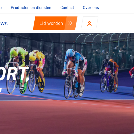
p
Producten en diensten
Contact
Over ons
uws
Lid worden
ORT,
"