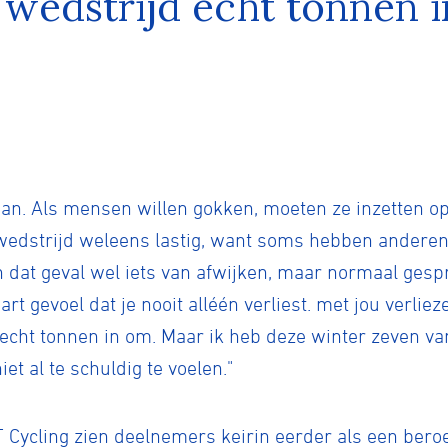
 wedstrijd echt tonnen 
tyle
n
pan. Als mensen willen gokken, moeten ze inzetten op
ck
 wedstrijd weleens lastig, want soms hebben anderen 
in dat geval wel iets van afwijken, maar normaal gesp
part gevoel dat je nooit alléén verliest. met jou verl
 echt tonnen in om. Maar ik heb deze winter zeven va
t al te schuldig te voelen."
Cycling zien deelnemers keirin eerder als een beroep