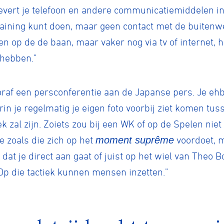
evert je telefoon en andere communicatiemiddelen in 
raining kunt doen, maar geen contact met de buitenwe
 op de de baan, maar vaker nog via tv of internet, h
 hebben."
vooraf een persconferentie aan de Japanse pers. Je eh
ennen
Moun
in je regelmatig je eigen foto voorbij ziet komen tus
tiek zal zijn. Zoiets zou bij een WK of op de Spelen ni
ie zoals die zich op het
moment suprême
voordoet, m
e
d dat je direct aan gaat of juist op het wiel van Theo 
 Op die tactiek kunnen mensen inzetten."
rijden
rennen
S