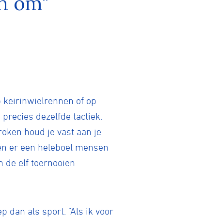
in om"
Gravel
Biketrial
 keirinwielrennen of op
Fixed gear
precies dezelfde tactiek.
roken houd je vast aan je
iezen er een heleboel mensen
n de elf toernooien
 dan als sport. "Als ik voor