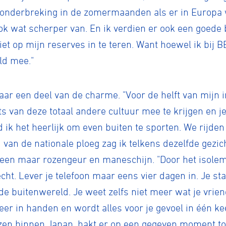
 onderbreking in de zomermaanden als er in Europa 
r ook wat scherper van. En ik verdien er ook een goed
t op mijn reserves in te teren. Want hoewel ik bij BE
ld mee."
maar een deel van de charme. "Voor de helft van mijn
s van deze totaal andere cultuur mee te krijgen en je 
 ik het heerlijk om even buiten te sporten. We rijden
 van de nationale ploeg zag ik telkens dezelfde gezic
lleen maar rozengeur en maneschijn. "Door het isole
ht. Lever je telefoon maar eens vier dagen in. Je sta
de buitenwereld. Je weet zelfs niet meer wat je vrie
eer in handen en wordt alles voor je gevoel in één keer
zen binnen Japan, hakt er op een gegeven moment toc