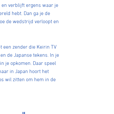
en verblijft ergens waar je
reld hebt. Dan ga je de
oe de wedstrijd verloopt en
bt een zender die Keirin TV
tainbiken
sen de Japanse tekens. In je
et in je opkomen. Daar speel
aar in Japan hoort het
E-Racing
Bos wil zitten om hem in de
ID-Cycling
trandrace