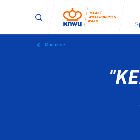
S
Magazine
"KE