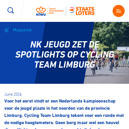
Magazine
Wegwielrennen
Mountainbiken
Sporten
NK JEUGD ZET DE
Kenniscentrum
BMX Race
E-Racing
SPOTLIGHTS OP CYCLING
TEAM LIMBURG
Magazine
Kunstwielrijden
ID-Cycling
Nieuws
Baanwielrennen
Strandrace
June 2026
Voor het eerst vindt er een Nederlands kampioenschap
Shop
BMX freestyle
Gravel
voor de jeugd plaats in het noorden van de provincie
Producten en diensten
Limburg. Cycling Team Limburg tekent voor een ronde met
Contact
de nodige hoogtemeters. Geen berg maar wel een heuvel
Veldrijden
Biketrial