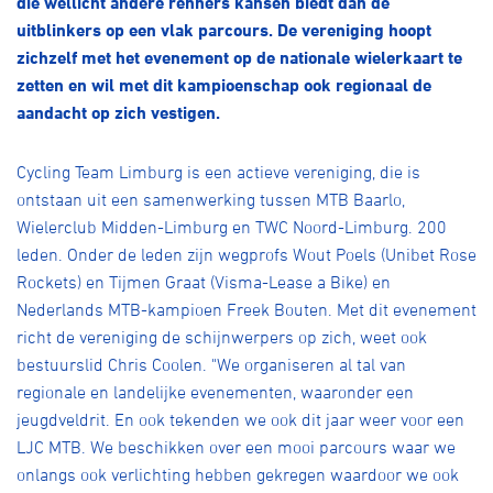
die wellicht andere renners kansen biedt dan de
Over ons
uitblinkers op een vlak parcours. De vereniging hoopt
Pumptrack
Fixed gear
zichzelf met het evenement op de nationale wielerkaart te
Lid worden
zetten en wil met dit kampioenschap ook regionaal de
aandacht op zich vestigen.
Cycling Team Limburg is een actieve vereniging, die is
ontstaan uit een samenwerking tussen MTB Baarlo,
Wielerclub Midden-Limburg en TWC Noord-Limburg. 200
leden. Onder de leden zijn wegprofs Wout Poels (Unibet Rose
Rockets) en Tijmen Graat (Visma-Lease a Bike) en
Nederlands MTB-kampioen Freek Bouten. Met dit evenement
richt de vereniging de schijnwerpers op zich, weet ook
bestuurslid Chris Coolen. "We organiseren al tal van
regionale en landelijke evenementen, waaronder een
jeugdveldrit. En ook tekenden we ook dit jaar weer voor een
LJC MTB. We beschikken over een mooi parcours waar we
onlangs ook verlichting hebben gekregen waardoor we ook