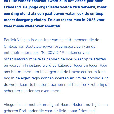
en Elite zonder contract kwam al in het vierde jaar naar
Over ons
Friesland. De jonge organisatie voelde zich vereerd, maar
Pumptrack
Fixed gear
één ding stond als een paal boven water: ook de omloop
Lid worden
moest doorgang vinden. En dus tekent men in 2026 voor
twee mooie wielerevenementen.
Patrick Vliegen is voorzitter van de club mensen die de
Omloop van Ooststellingwerf organiseert, één van de
initiatiefnemers ook. "Na COVID-19 bleken er veel
organisatoren moeite te hebben de boel weer op te starten
en vooral in Friesland werd de kalender leger en leger. Voor
ons het moment om te zorgen dat de Friese coureurs toch
nog in de eigen regio konden koersen én om de provincie op
de wielerkaart te houden." Samen met Paul Hoek zette hij de
schouders onder het evenement.
Vliegen is zelf niet afkomstig uit Noord-Nederland, hij is een
geboren Brabander die voor de liefde naar Friesland