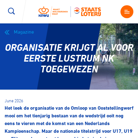
Magazine
Wegwielrennen
Mountainbiken
Sporten
ORGANISATIE KRIJGT AL VOOR
Kenniscentrum
BMX Race
E-Racing
EERSTE LUSTRUM NK
TOEGEWEZEN
Magazine
Kunstwielrijden
ID-Cycling
Nieuws
Baanwielrennen
Strandrace
June 2026
Het leek de organisatie van de Omloop van Ooststellingwerf
Shop
BMX freestyle
Gravel
mooi om het tienjarig bestaan van de wedstrijd ooit nog
Producten en diensten
eens te vieren met de komst van een Nederlands
Contact
Kampioenschap. Maar de nationale titelstrijd voor U17, U19
Veldrijden
Biketrial