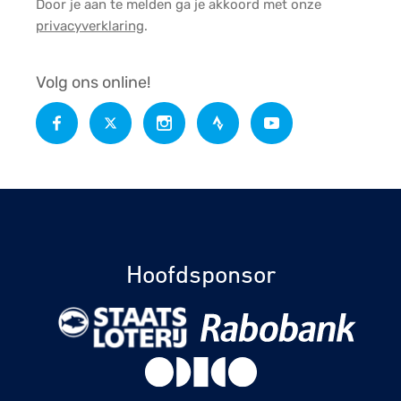
Door je aan te melden ga je akkoord met onze
privacyverklaring
.
Volg ons online!
Hoofdsponsor