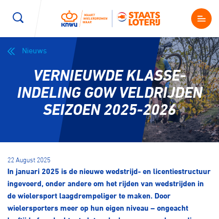
Nieuws
Wegwielrennen
Mountainbiken
Sporten
VERNIEUWDE KLASSE-
Kenniscentrum
BMX Race
E-Racing
INDELING GOW VELDRIJDEN
SEIZOEN 2025-2026
Magazine
Kunstwielrijden
ID-Cycling
Nieuws
Baanwielrennen
Strandrace
22 August 2025
In januari 2025 is de nieuwe wedstrijd- en licentiestructuur
Shop
BMX freestyle
Gravel
ingevoerd, onder andere om het rijden van wedstrijden in
Producten en diensten
de wielersport laagdrempeliger te maken. Door
Contact
wielersporters meer op hun eigen niveau – ongeacht
Veldrijden
Biketrial