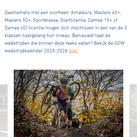
Deelnemers met een voorheen 'Amateurs, Masters 40+,
Masters 50+, Sportklasse, Startlicentie, Dames 15+ of
Dames UCI licentie mogen zich inschrijven in één van de 3
klassen naargelang hun niveau. Benieuwd naar de
wedstrijden die binnen deze reeks vallen? Bekijk de GOW
wedstrijdkalender 2025-2026
hier
.