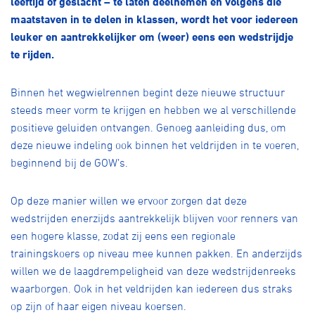
leeftijd of geslacht – te laten deelnemen en volgens die
Over ons
maatstaven in te delen in klassen, wordt het voor iedereen
Pumptrack
Fixed gear
leuker en aantrekkelijker om (weer) eens een wedstrijdje
Lid worden
te rijden.
Binnen het wegwielrennen begint deze nieuwe structuur
steeds meer vorm te krijgen en hebben we al verschillende
positieve geluiden ontvangen. Genoeg aanleiding dus, om
deze nieuwe indeling ook binnen het veldrijden in te voeren,
beginnend bij de GOW’s.
Op deze manier willen we ervoor zorgen dat deze
wedstrijden enerzijds aantrekkelijk blijven voor renners van
een hogere klasse, zodat zij eens een regionale
trainingskoers op niveau mee kunnen pakken. En anderzijds
willen we de laagdrempeligheid van deze wedstrijdenreeks
waarborgen. Ook in het veldrijden kan iedereen dus straks
op zijn of haar eigen niveau koersen.