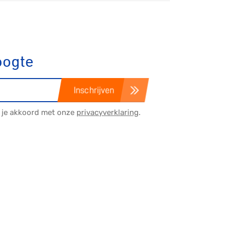
oogte
tainbiken
Inschrijven
E-Racing
a je akkoord met onze
privacyverklaring
.
ID-Cycling
trandrace