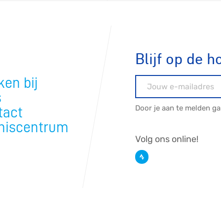
Blijf op de h
ennen
Moun
en bij
E-mailadres
s
e
Door je aan te melden g
tact
niscentrum
Volg ons online!
rijden
rennen
S