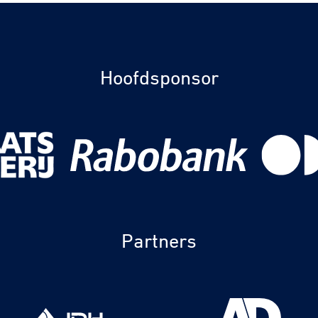
tyle
n
Hoofdsponsor
ck
Partners