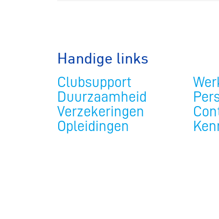
Handige links
Wegwielr
Clubsupport
Werk
Duurzaamheid
Per
BMX Rac
Verzekeringen
Con
Opleidingen
Ken
Kunstwiel
Baanwiel