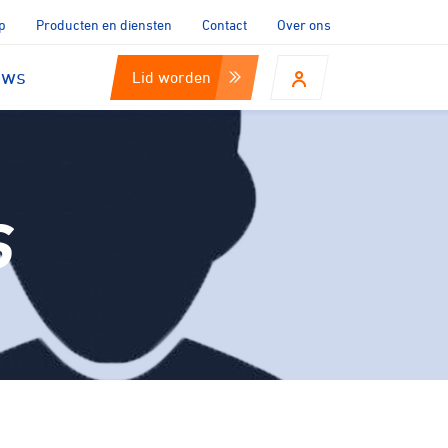
p
Producten en diensten
Contact
Over ons
uws
Lid worden
S