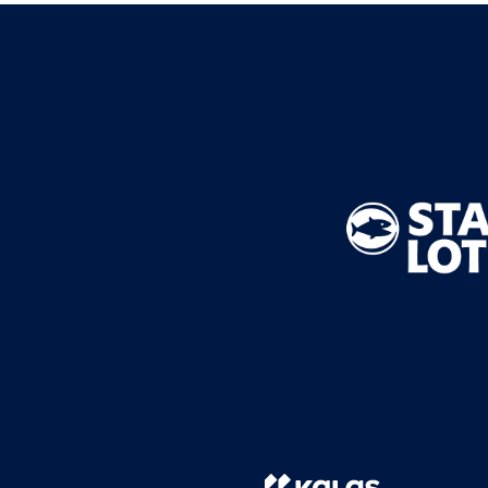
BMX frees
Veldrijde
Pumptra