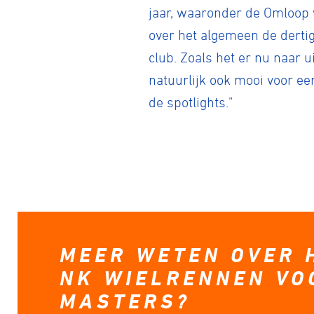
jaar, waaronder de Omloop v
over het algemeen de dertig
club. Zoals het er nu naar 
natuurlijk ook mooi voor ee
de spotlights."
MEER WETEN OVER 
NK WIELRENNEN VO
MASTERS?