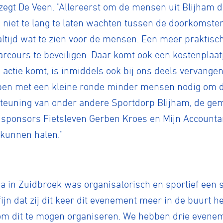
egt De Veen. "Allereerst om de mensen uit Blijham 
niet te lang te laten wachten tussen de doorkomsten.
 altijd wat te zien voor de mensen. Een meer praktisc
tyle
cours te beveiligen. Daar komt ook een kostenplaatje 
n actie komt, is inmiddels ook bij ons deels vervang
n
en met een kleine ronde minder mensen nodig om de 
steuning van onder andere Sportdorp Blijham, de g
sponsors Fietsleven Gerben Kroes en Mijn Accounta
ck
kunnen halen."
 in Zuidbroek was organisatorisch en sportief een s
fijn dat zij dit keer dit evenement meer in de buurt 
 om dit te mogen organiseren. We hebben drie evene