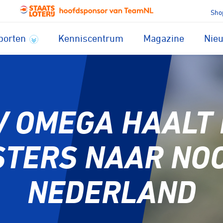
Sho
porten
Kenniscentrum
Magazine
Nie
 OMEGA HAALT
TERS NAAR NO
NEDERLAND