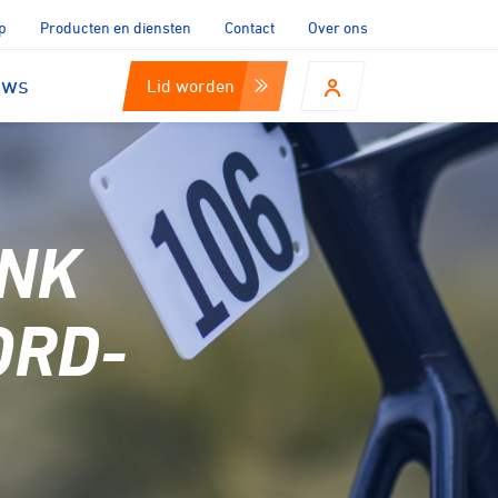
p
Producten en diensten
Contact
Over ons
uws
Lid worden
 NK
ORD-