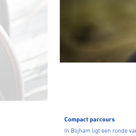
Wegwielr
BMX Rac
Kunstwiel
Compact parcours
In Blijham ligt een ronde v
Baanwiel