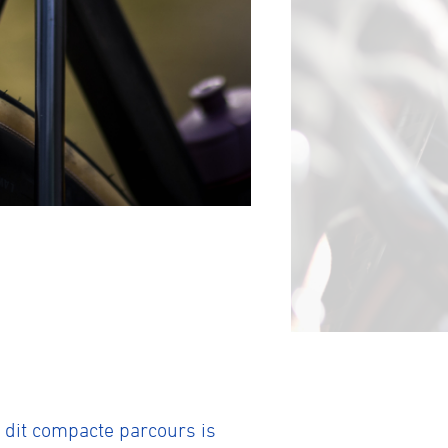
tainbiken
E-Racing
ID-Cycling
r dit compacte parcours is
trandrace