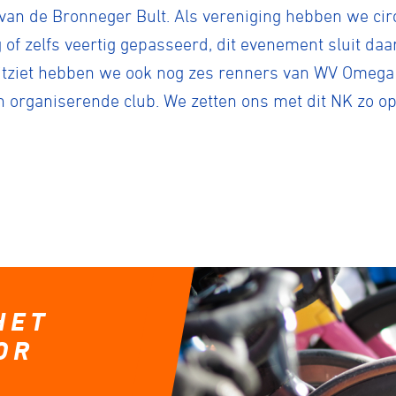
an de Bronneger Bult. Als vereniging hebben we circa
 of zelfs veertig gepasseerd, dit evenement sluit daa
uitziet hebben we ook nog zes renners van WV Omega a
n organiserende club. We zetten ons met dit NK zo o
HET
OR