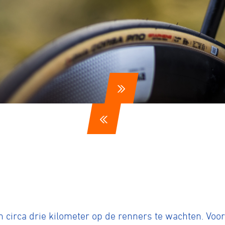
ennen
Moun
e
rijden
an circa drie kilometer op de renners te wachten. Voo
rennen
S