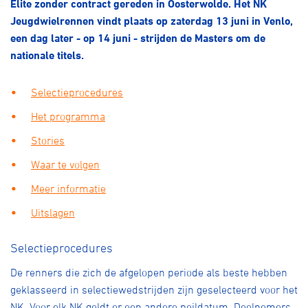
Elite zonder contract gereden in Oosterwolde. Het NK
Over ons
Jeugdwielrennen vindt plaats op zaterdag 13 juni in Venlo,
Pumptrack
Fixed gear
een dag later - op 14 juni - strijden de Masters om de
Lid worden
nationale titels.
Selectieprocedures
Het programma
Stories
Waar te volgen
Meer informatie
Uitslagen
Selectieprocedures
De renners die zich de afgelopen periode als beste hebben
geklasseerd in selectiewedstrijden zijn geselecteerd voor het
NK. Voor elk NK geldt er een andere peildatum. Deelnemers