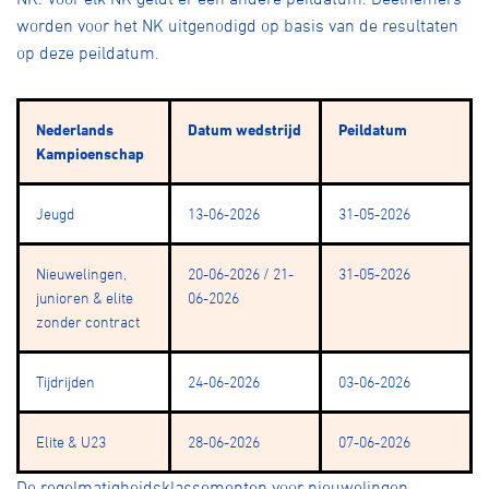
worden voor het NK uitgenodigd op basis van de resultaten
op deze peildatum.
Nederlands
Datum wedstrijd
Peildatum
Kampioenschap
Jeugd
13-06-2026
31-05-2026
Nieuwelingen,
20-06-2026 / 21-
31-05-2026
junioren & elite
06-2026
zonder contract
Tijdrijden
24-06-2026
03-06-2026
Elite & U23
28-06-2026
07-06-2026
De regelmatigheidsklassementen voor nieuwelingen,