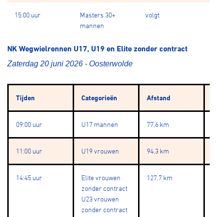
15:00 uur
Masters 30+
volgt
vo
mannen
NK Wegwielrennen U17, U19 en Elite zonder contract
Zaterdag 20 juni 2026 - Oosterwolde
Tijden
Categorieën
Afstand
R
09:00 uur
U17 mannen
77,6 km
4
11:00 uur
U19 vrouwen
94,3 km
5
14:45 uur
Elite vrouwen
127,7 km
7
zonder contract
U23 vrouwen
zonder contract