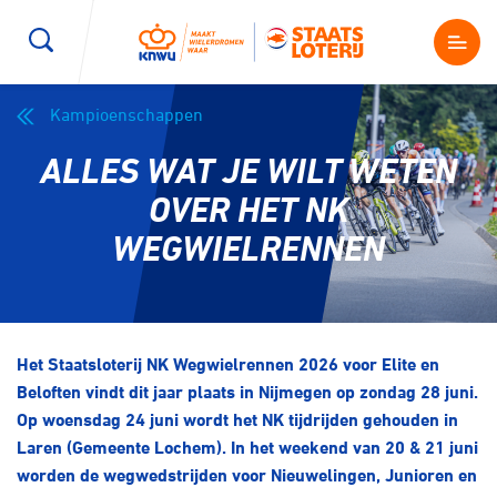
Kampioenschappen
Wegwielrennen
Mountainbiken
Sporten
ALLES WAT JE WILT WETEN
Kenniscentrum
BMX Race
E-Racing
OVER HET NK
WEGWIELRENNEN
Magazine
Kunstwielrijden
ID-Cycling
Nieuws
Baanwielrennen
Strandrace
Het Staatsloterij NK Wegwielrennen 2026 voor Elite en
Beloften vindt dit jaar plaats in Nijmegen op zondag 28 juni.
Shop
BMX freestyle
Gravel
Op woensdag 24 juni wordt het NK tijdrijden gehouden in
Producten en diensten
Laren (Gemeente Lochem). In het weekend van 20 & 21 juni
Contact
worden de wegwedstrijden voor Nieuwelingen, Junioren en
Veldrijden
Biketrial