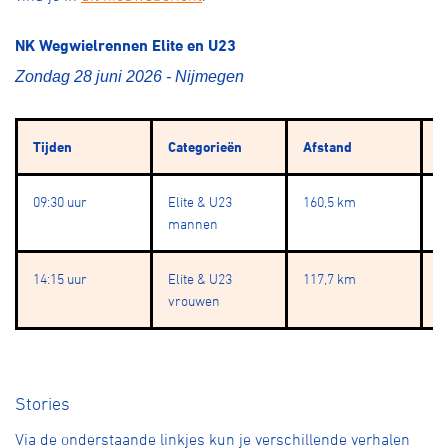
NK Wegwielrennen Elite en U23
Zondag 28 juni 2026 - Nijmegen
Tijden
Categorieën
Afstand
R
09:30 uur
Elite & U23
160,5 km
1
mannen
14:15 uur
Elite & U23
117,7 km
1
vrouwen
Stories
Via de onderstaande linkjes kun je verschillende verhalen