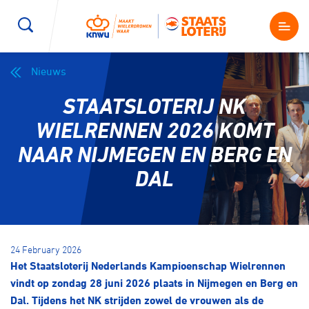
Nieuws
Wegwielrennen
Mountainbiken
Sporten
STAATSLOTERIJ NK
Kenniscentrum
BMX Race
E-Racing
WIELRENNEN 2026 KOMT
NAAR NIJMEGEN EN BERG EN
Magazine
Kunstwielrijden
ID-Cycling
DAL
Nieuws
Baanwielrennen
Strandrace
Shop
24 February 2026
BMX freestyle
Gravel
Het Staatsloterij Nederlands Kampioenschap Wielrennen
Producten en diensten
vindt op zondag 28 juni 2026 plaats in Nijmegen en Berg en
Contact
Veldrijden
Biketrial
Dal. Tijdens het NK strijden zowel de vrouwen als de