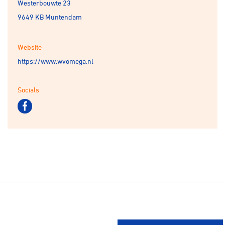
Westerbouwte 23
Over ons
9649 KB Muntendam
Pumptrack
Fixed gear
Lid worden
Website
https://www.wvomega.nl
Socials