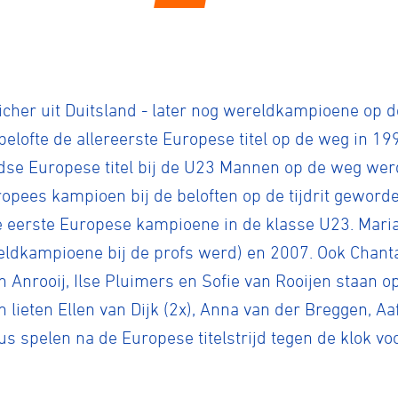
tyle
her uit Duitsland - later nog wereldkampioene op de
 belofte de allereerste Europese titel op de weg in 1
n
dse Europese titel bij de U23 Mannen op de weg wer
pees kampioen bij de beloften op de tijdrit geword
ck
de eerste Europese kampioene in de klasse U23. Mari
eldkampioene bij de profs werd) en 2007. Ook Chanta
n Anrooij, Ilse Pluimers en Sofie van Rooijen staan op
n lieten Ellen van Dijk (2x), Anna van der Breggen, A
us spelen na de Europese titelstrijd tegen de klok vo