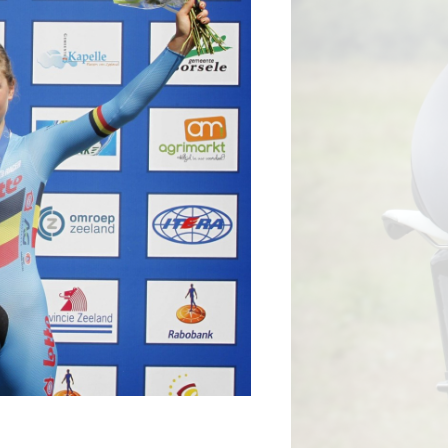
tainbiken
E-Racing
ID-Cycling
trandrace