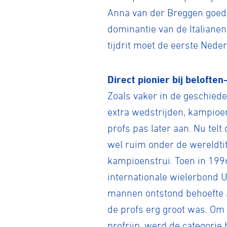
Anna van der Breggen goed v
dominantie van de Italiane
tijdrit moet de eerste Nede
Direct pionier bij belofte
Zoals vaker in de geschied
extra wedstrijden, kampioe
profs pas later aan. Nu telt
wel ruim onder de wereldtit
kampioenstrui. Toen in 199
internationale wielerbond U
mannen ontstond behoefte a
de profs erg groot was. Om 
profrijp, werd de categorie