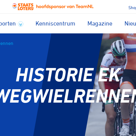
Sho
porten
Kenniscentrum
Magazine
Nie
lrennen
HISTORIE EK
WEGWIELRENNE