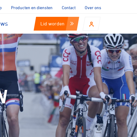
p
Producten en diensten
Contact
Over ons
uws
Lid worden
N