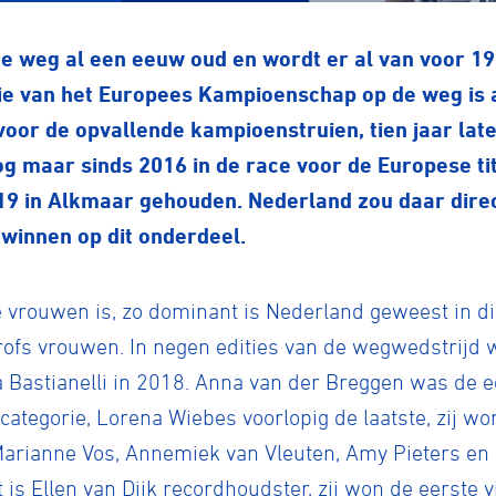
p de weg al een eeuw oud en wordt er al van voor 
orie van het Europees Kampioenschap op de weg is 
voor de opvallende kampioenstruien, tien jaar late
og maar sinds 2016 in de race voor de Europese ti
9 in Alkmaar gehouden. Nederland zou daar direc
s winnen op dit onderdeel.
 de vrouwen is, zo dominant is Nederland geweest in d
 profs vrouwen. In negen edities van de wegwedstrijd
 Bastianelli in 2018. Anna van der Breggen was de e
ategorie, Lorena Wiebes voorlopig de laatste, zij w
arianne Vos, Annemiek van Vleuten, Amy Pieters en
t is Ellen van Dijk recordhoudster, zij won de eerste 