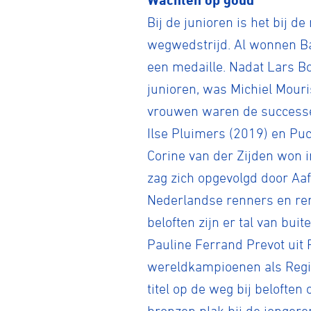
Bij de junioren is het bij 
wegwedstrijd. Al wonnen Ba
een medaille. Nadat Lars Bov
junioren, was Michiel Mour
vrouwen waren de successen
Ilse Pluimers (2019) en Puck
Corine van der Zijden won i
zag zich opgevolgd door Aafk
Nederlandse renners en ren
beloften zijn er tal van bu
Pauline Ferrand Prevot uit
wereldkampioenen als Regin
titel op de weg bij belofte
bronzen plak bij de jongere