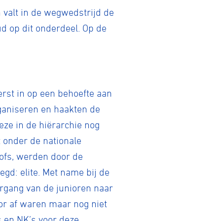
 valt in de wegwedstrijd de
d op dit onderdeel. Op de
rst in op een behoefte aan
rganiseren en haakten de
deze in de hiërarchie nog
t onder de nationale
ofs, werden door de
gd: elite. Met name bij de
rgang van de junioren naar
ior af waren maar nog niet
s en NK’s voor deze