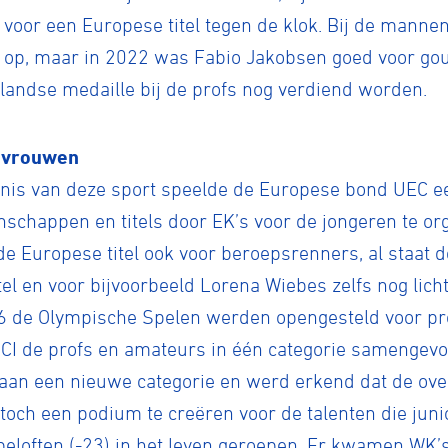
oor een Europese titel tegen de klok. Bij de mannen
n op, maar in 2022 was Fabio Jakobsen goed voor gou
rlandse medaille bij de profs nog verdiend worden.
n-vrouwen
enis van deze sport speelde de Europese bond UEC ee
nschappen en titels door EK’s voor de jongeren te o
 de Europese titel ook voor beroepsrenners, al staat 
el en voor bijvoorbeeld Lorena Wiebes zelfs nog lich
6 de Olympische Spelen werden opengesteld voor pr
CI de profs en amateurs in één categorie samengevoe
an een nieuwe categorie en werd erkend dat de ove
toch een podium te creëren voor de talenten die jun
 beloften (-23) in het leven geroepen. Er kwamen WK’