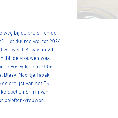
Gravel
 weg bij de profs - en de
995. Het duurde wel tot 2024
Biketrial
d veroverd. Al was in 2015
en. Bij de vrouwen was
Fixed gear
anne Vos volgde in 2006
l Blaak, Noortje Tabak,
 de erelijst van het EK
afke Soet en Shirin van
or beloften-vrouwen.