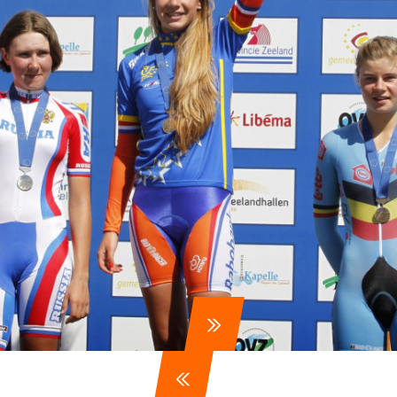
ennen
Moun
e
rijden
rennen
S