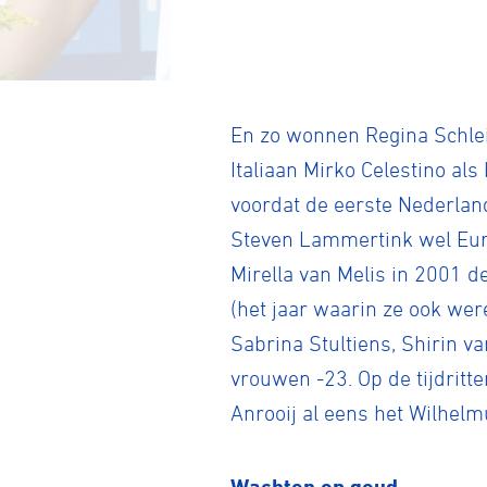
BMX frees
En zo wonnen Regina Schleic
Italiaan Mirko Celestino als
Veldrijde
voordat de eerste Nederlan
Steven Lammertink wel Euro
Pumptra
Mirella van Melis in 2001 
(het jaar waarin ze ook wer
Sabrina Stultiens, Shirin va
vrouwen -23. Op de tijdritte
Anrooij al eens het Wilhelm
Wachten op goud