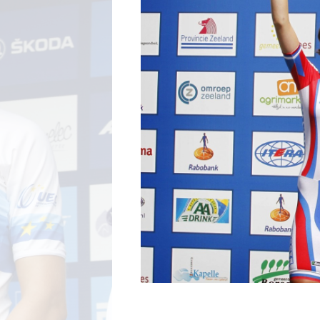
Wegwielr
BMX Rac
Kunstwiel
Baanwiel