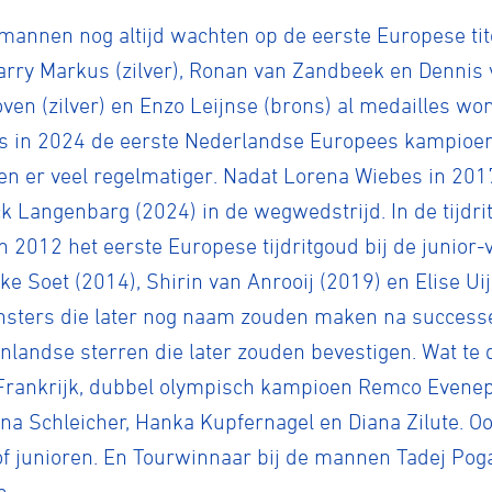
de mannen nog altijd wachten op de eerste Europese ti
rry Markus (zilver), Ronan van Zandbeek en Dennis 
en (zilver) en Enzo Leijnse (brons) al medailles wonn
is in 2024 de eerste Nederlandse Europees kampioen 
 er veel regelmatiger. Nadat Lorena Wiebes in 2017
 Langenbarg (2024) in de wegwedstrijd. In de tijdrit i
n 2012 het eerste Europese tijdritgoud bij de junio
e Soet (2014), Shirin van Anrooij (2019) en Elise Uij
sters die later nog naam zouden maken na successe
itenlandse sterren die later zouden bevestigen. Wat 
 Frankrijk, dubbel olympisch kampioen Remco Evenepoe
a Schleicher, Hanka Kupfernagel en Diana Zilute. O
n of junioren. En Tourwinnaar bij de mannen Tadej Po
n.