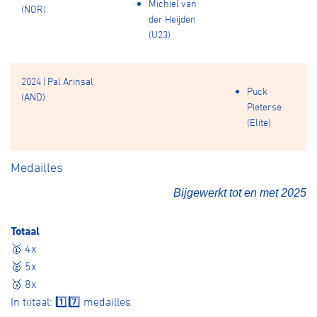
Michiel van
(NOR)
der Heijden
(U23)
2024 | Pal Arinsal
Puck
(AND)
Pieterse
(Elite)
Medailles
Bijgewerkt tot en met 2025
Totaal
🥇 4x
🥈 5x
🥉 8x
In totaal: 1️⃣7️⃣ medailles