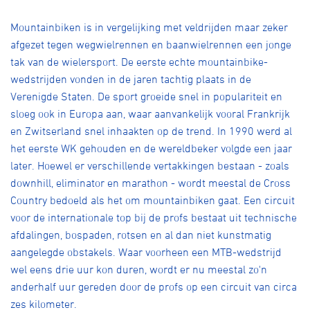
Over ons
Mountainbiken is in vergelijking met veldrijden maar zeker
Pumptrack
Fixed gear
afgezet tegen wegwielrennen en baanwielrennen een jonge
Lid worden
tak van de wielersport. De eerste echte mountainbike-
wedstrijden vonden in de jaren tachtig plaats in de
Verenigde Staten. De sport groeide snel in populariteit en
sloeg ook in Europa aan, waar aanvankelijk vooral Frankrijk
en Zwitserland snel inhaakten op de trend. In 1990 werd al
het eerste WK gehouden en de wereldbeker volgde een jaar
later. Hoewel er verschillende vertakkingen bestaan - zoals
downhill, eliminator en marathon - wordt meestal de Cross
Country bedoeld als het om mountainbiken gaat. Een circuit
voor de internationale top bij de profs bestaat uit technische
afdalingen, bospaden, rotsen en al dan niet kunstmatig
aangelegde obstakels. Waar voorheen een MTB-wedstrijd
wel eens drie uur kon duren, wordt er nu meestal zo'n
anderhalf uur gereden door de profs op een circuit van circa
zes kilometer.