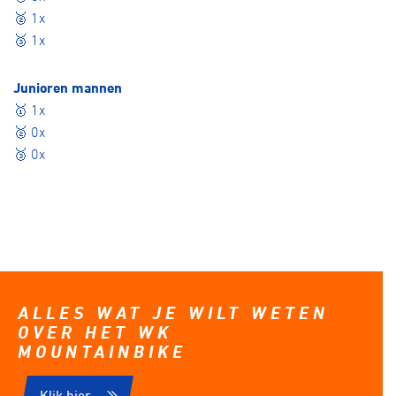
🥈 1x
🥉 1x
Junioren mannen
🥇 1x
🥈 0x
🥉 0x
ALLES WAT JE WILT WETEN
OVER HET WK
MOUNTAINBIKE
Klik hier