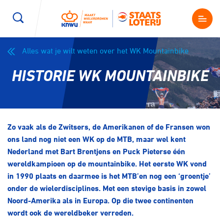
Alles wat je wilt weten over het WK Mountainbike
Wegwielrennen
Mountainbiken
Sporten
HISTORIE WK MOUNTAINBIKE
Kenniscentrum
BMX Race
E-Racing
Magazine
Kunstwielrijden
ID-Cycling
Zo vaak als de Zwitsers, de Amerikanen of de Fransen won
Nieuws
ons land nog niet een WK op de MTB, maar wel kent
Baanwielrennen
Strandrace
Nederland met Bart Brentjens en Puck Pieterse één
wereldkampioen op de mountainbike. Het eerste WK vond
in 1990 plaats en daarmee is het MTB’en nog een ‘groentje’
Shop
BMX freestyle
Gravel
onder de wielerdisciplines. Met een stevige basis in zowel
Producten en diensten
Noord-Amerika als in Europa. Op die twee continenten
Contact
Veldrijden
Biketrial
wordt ook de wereldbeker verreden.