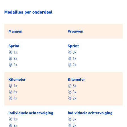
Medailles per onderdeel
Mannen
Vrouwen
Sprint
Sprint
🥇 1x
🥇 0x
🥈 3x
🥈 1x
🥉 2x
🥉 2x
Kilometer
Kilometer
🥇 1x
🥇 5x
🥈 6x
🥈 3x
🥉 4x
🥉 2x
Individuele achtervolging
Individuele achtervolging
🥇 1x
🥇 3x
🥈 3x
🥈 2x