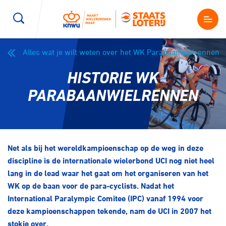
Alles wat je wilt weten over het WK Parabaanwielrennen
Wegwielrennen
Mountainbiken
Sporten
HISTORIE WK
Kenniscentrum
BMX Race
E-Racing
PARABAANWIELRENNEN
Magazine
Kunstwielrijden
ID-Cycling
Nieuws
Net als bij het wereldkampioenschap op de weg in deze
Baanwielrennen
Strandrace
discipline is de internationale wielerbond UCI nog niet heel
lang in de lead waar het gaat om het organiseren van het
Shop
BMX freestyle
Gravel
WK op de baan voor de para-cyclists. Nadat het
Producten en diensten
International Paralympic Comitee (IPC) vanaf 1994 voor
deze kampioenschappen tekende, nam de UCI in 2007 het
Contact
Veldrijden
Biketrial
stokje over.