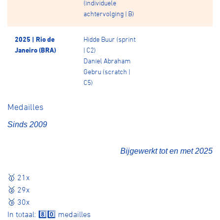
(individuele
achtervolging | B)
2025 | Rio de
Hidde Buur (sprint
Janeiro (BRA)
| C2)
Daniel Abraham
Gebru (scratch |
C5)
Medailles
Sinds 2009
Bijgewerkt tot en met 2025
🥇 21x
🥈 29x
🥉 30x
In totaal: 8️⃣0️⃣ medailles