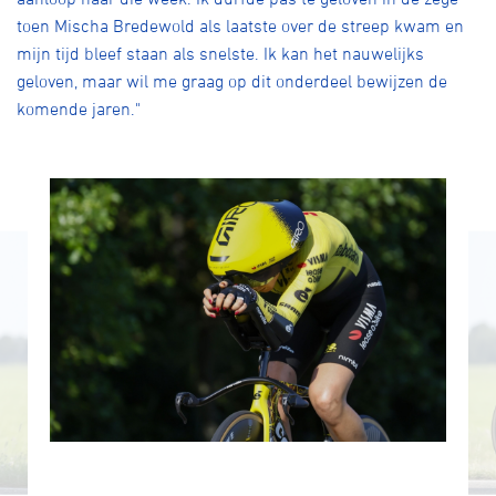
toen Mischa Bredewold als laatste over de streep kwam en
mijn tijd bleef staan als snelste. Ik kan het nauwelijks
geloven, maar wil me graag op dit onderdeel bewijzen de
komende jaren."