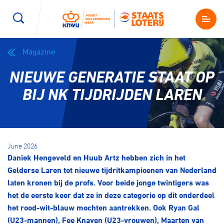
Magazine
Wegwielrennen
Mountainbiken
Sporten
NIEUWE GENERATIE STAAT OP
Kenniscentrum
BMX Race
E-Racing
BIJ NK TIJDRIJDEN LAREN
Magazine
Kunstwielrijden
ID-Cycling
Nieuws
June 2026
Baanwielrennen
Strandrace
Daniek Hengeveld en Huub Artz hebben zich in het
Gelderse Laren tot nieuwe tijdritkampioenen van Nederland
Shop
laten kronen bij de profs. Voor beide jonge twintigers was
BMX freestyle
Gravel
het de eerste keer dat ze in deze categorie op dit onderdeel
Producten en diensten
het rood-wit-blauw mochten aantrekken. Ook Ryan Gal
Contact
Veldrijden
Biketrial
(U23-mannen), Fee Knaven (U23-vrouwen), Maarten van