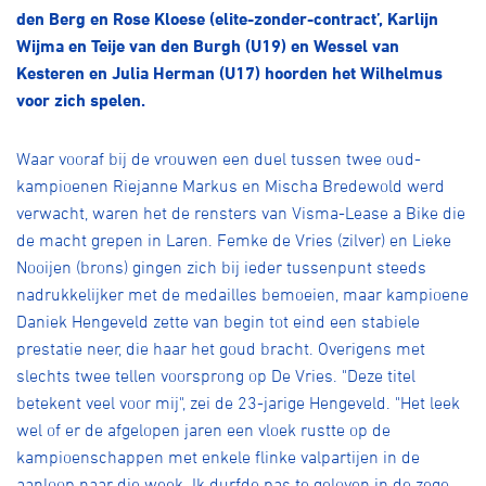
Over ons
den Berg en Rose Kloese (elite-zonder-contract’, Karlijn
Wijma en Teije van den Burgh (U19) en Wessel van
Pumptrack
Fixed gear
Kesteren en Julia Herman (U17) hoorden het Wilhelmus
Lid worden
voor zich spelen.
Waar vooraf bij de vrouwen een duel tussen twee oud-
kampioenen Riejanne Markus en Mischa Bredewold werd
verwacht, waren het de rensters van Visma-Lease a Bike die
de macht grepen in Laren. Femke de Vries (zilver) en Lieke
Nooijen (brons) gingen zich bij ieder tussenpunt steeds
nadrukkelijker met de medailles bemoeien, maar kampioene
Daniek Hengeveld zette van begin tot eind een stabiele
prestatie neer, die haar het goud bracht. Overigens met
slechts twee tellen voorsprong op De Vries. "Deze titel
betekent veel voor mij", zei de 23-jarige Hengeveld. "Het leek
wel of er de afgelopen jaren een vloek rustte op de
kampioenschappen met enkele flinke valpartijen in de
aanloop naar die week. Ik durfde pas te geloven in de zege