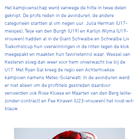
Het kampioenschap werd vanwege de hitte in twee delen
geknipt. De profs reden in de avonduren, de andere
categorieën startten al om negen uur. Julia Herman (U17-
meisjes), Teije van den Burgh (U19) en Karlijn Wijma (U19-
vrouwen) hadden al in de Giant Schwalbe en Schwalbe Liv
Toekomstcup hun overwinningen in de ritten tegen de klok
meegepakt en maakten hun favorietenrol waar. Wessel van
Kesteren sloeg dan weer voor hem onverwacht toe bij de
U17. Met Ryan Gal kreeg de regio een Achterhoekse
kampioen namens Metec-Solarwatt. In de avonduren werd
er niet alleen om de proftitels gestreden daardoor
veroverden ook Rose Kloese en Maarten van den Berg (elite-
zonder-contract) en Fee Knaven (U23-vrouwen) het rood-wit-
blauw.