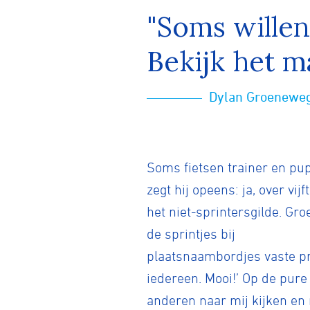
"Soms willen 
Bekijk het m
BMX frees
Dylan Groenewe
Veldrijde
Pumptra
Soms fietsen trainer en pu
zegt hij opeens: ja, over vij
het niet-sprintersgilde. Gr
de sprintjes bij
plaatsnaambordjes vaste prik
iedereen. Mooi!’ Op de pure
anderen naar mij kijken en m