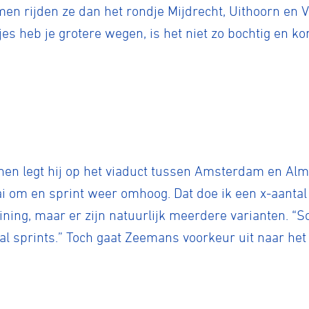
en rijden ze dan het rondje Mijdrecht, Uithoorn en V
es heb je grotere wegen, is het niet zo bochtig en ko
ennen
Moun
enen legt hij op het viaduct tussen Amsterdam en Alm
 om en sprint weer omhoog. Dat doe ik een x-aantal k
e
ining, maar er zijn natuurlijk meerdere varianten. “S
al sprints.” Toch gaat Zeemans voorkeur uit naar he
rijden
rennen
S