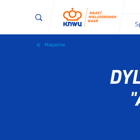
S
Magazine
DY
"