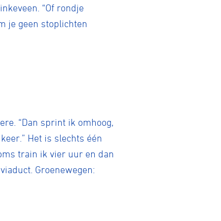
inkeveen. “Of rondje
m je geen stoplichten
tainbiken
ere. “Dan sprint ik omhoog,
eer.” Het is slechts één
E-Racing
oms train ik vier uur en dan
t viaduct. Groenewegen:
ID-Cycling
trandrace