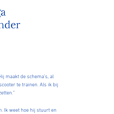
ga
inder
Hij maakt de schema’s, al
ooter te trainen. Als ik bij
zetten.”
. Ik weet hoe hij stuurt en