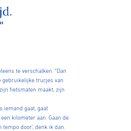
jd.
"
Gravel
Biketrial
Fixed gear
leens te verschalken. “Dan
e gebruikelijke trucjes van
zijn fietsmaten maakt, zijn
ls iemand gaat, gaat
n een kilometer aan. Gaan de
jn tempo door’, denk ik dan.