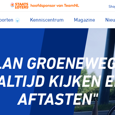
Sho
porten
Kenniscentrum
Magazine
Nie
LAN GROENEWEG
ALTIJD KIJKEN 
AFTASTEN"