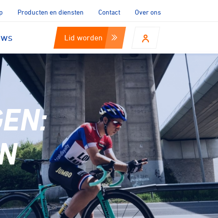
p
Producten en diensten
Contact
Over ons
uws
Lid worden
EN:
EN