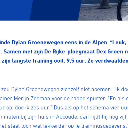
ainde Dylan Groenewegen eens in de Alpen. “Leuk, 
er. Samen met zijn De Rijke-ploegmaat Dex Groen r
ijn langste training ooit: 9,5 uur. Ze verdwaalden
o zou Dylan Groenewegen zichzelf niet noemen. “Ik d
ainer Merijn Zeeman voor de rappe spurter. “En als d
 uur op, doe ik zes uur.” Dus als op het schema vier 
inuten bij zijn huis in Abcoude, dan rijdt hij nog vijf
het staat toch wat lekkerder op je trainingsgegevens.