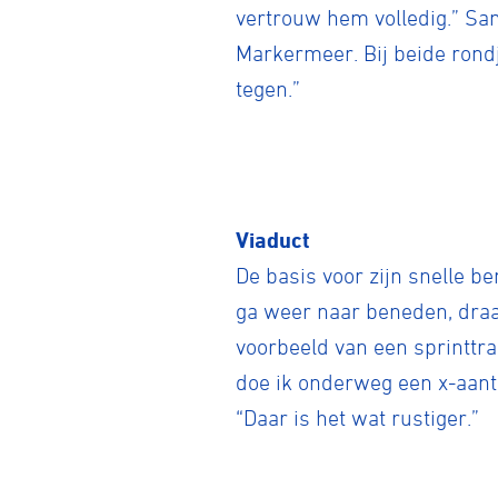
vertrouw hem volledig.” Sam
Markermeer. Bij beide rondj
tegen.”
Wegwielr
Viaduct
De basis voor zijn snelle b
ga weer naar beneden, draai
BMX Rac
voorbeeld van een sprinttra
doe ik onderweg een x-aant
Kunstwiel
“Daar is het wat rustiger.”
Baanwiel