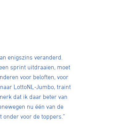
man enigszins veranderd.
een sprint uitdraaien, moet
nderen voor beloften, voor
 naar LottoNL-Jumbo, traint
 merk dat ik daar beter van
roenewegen nu één van de
et onder voor de toppers.”