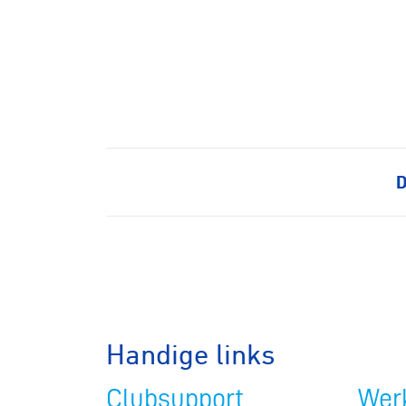
D
Handige links
Clubsupport
Werk