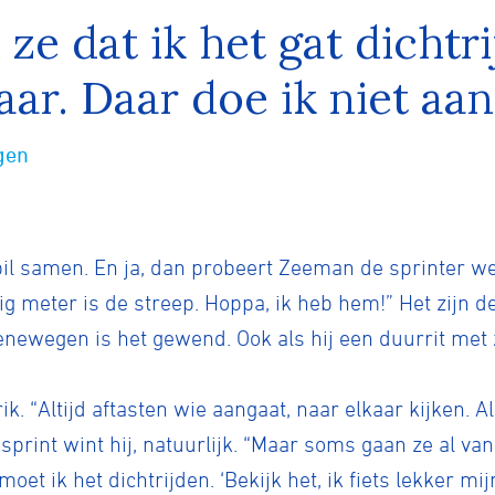
ze dat ik het gat dichtri
aar. Daar doe ik niet aan
tyle
gen
n
ck
pil samen. En ja, dan probeert Zeeman de sprinter we
ftig meter is de streep. Hoppa, ik heb hem!” Het zijn d
oenewegen is het gewend. Ook als hij een duurrit met 
. “Altijd aftasten wie aangaat, naar elkaar kijken. A
 sprint wint hij, natuurlijk. “Maar soms gaan ze al va
oet ik het dichtrijden. ‘Bekijk het, ik fiets lekker mi