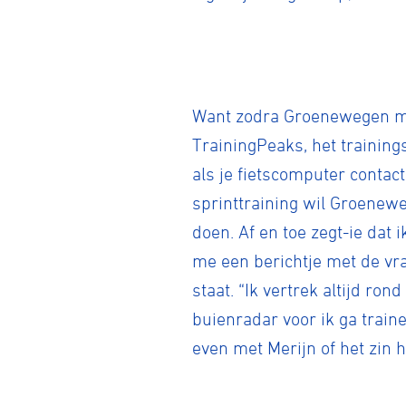
Want zodra Groenewegen met 
TrainingPeaks, het traini
als je fietscomputer contact
sprinttraining wil Groenew
doen. Af en toe zegt-ie dat i
me een berichtje met de vr
staat. “Ik vertrek altijd ron
buienradar voor ik ga traine
even met Merijn of het zin h