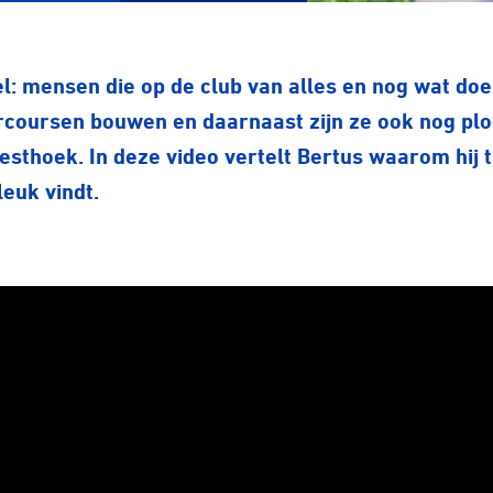
: mensen die op de club van alles en nog wat doen
coursen bouwen en daarnaast zijn ze ook nog ploe
esthoek
. In deze video vertelt Bertus waarom hij
leuk vindt.