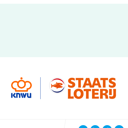
ennen
Moun
e
rijden
rennen
S