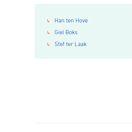
Han ten Hove
↳
Giel Boks
↳
Stef ter Laak
↳
Wegwielr
BMX Rac
Kunstwiel
Baanwiel