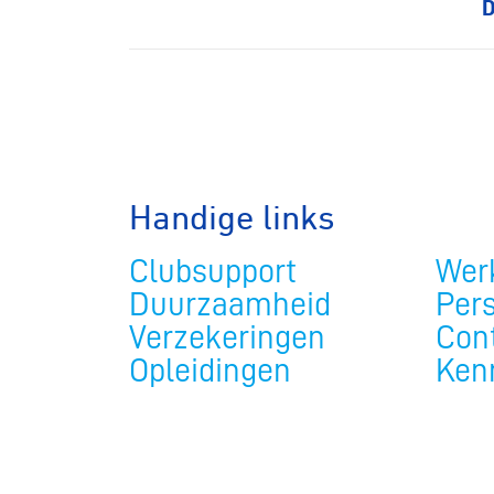
D
BMX frees
Veldrijde
Handige links
Pumptra
Clubsupport
Werk
Duurzaamheid
Per
Verzekeringen
Con
Opleidingen
Ken