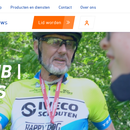
p
Producten en diensten
Contact
Over ons
uws
Lid worden
B |
S