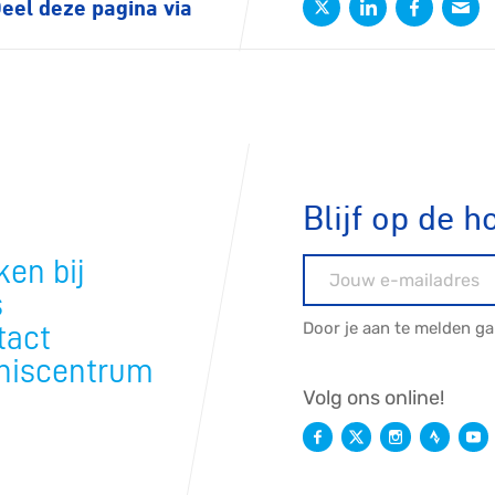
eel deze pagina via
tyle
n
Blijf op de h
ck
en bij
E-mailadres
s
Door je aan te melden g
tact
niscentrum
Volg ons online!