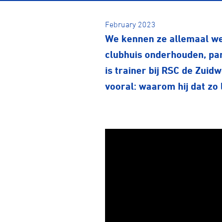
February 2023
We kennen ze allemaal wel
clubhuis onderhouden, par
is trainer bij
RSC de Zuidw
vooral: waarom hij dat zo 