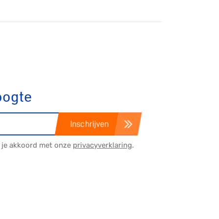
Gravel
Biketrial
oogte
Fixed gear
Inschrijven
a je akkoord met onze
privacyverklaring
.