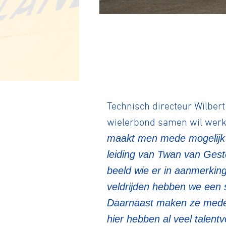
Wegwielr
Technisch directeur Wilbe
wielerbond samen wil werke
maakt men mede mogelijk d
BMX Rac
leiding van Twan van Gestel
beeld wie er in aanmerking
Kunstwiel
veldrijden hebben we een 
Daarnaast maken ze mede 
hier hebben al veel talent
Baanwiel