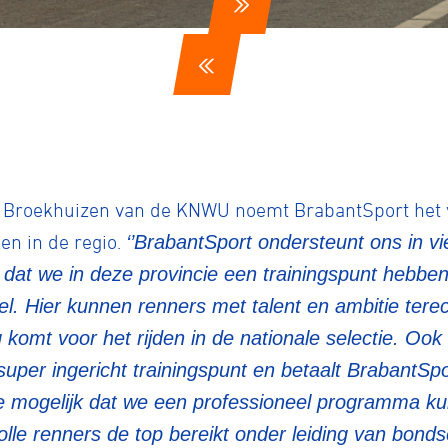
ennen
Moun
rt Broekhuizen van de KNWU noemt BrabantSport het 
n in de regio.
‘’BrabantSport ondersteunt ons in vi
at we in deze provincie een trainingspunt hebben
e
. Hier kunnen renners met talent en ambitie terecht
 komt voor het rijden in de nationale selectie. Oo
rijden
super ingericht trainingspunt en betaalt BrabantS
mogelijk dat we een professioneel programma kun
volle renners de top bereikt onder leiding van bo
rennen
S