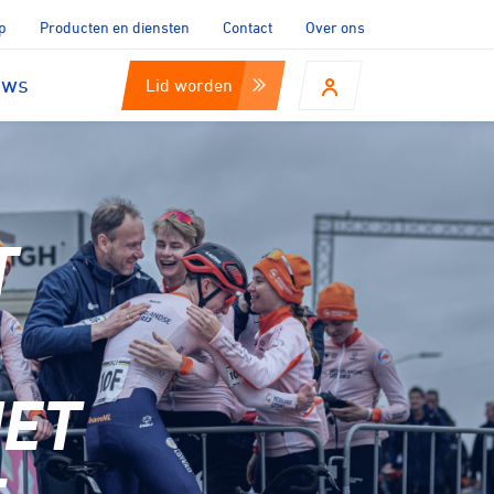
p
Producten en diensten
Contact
Over ons
uws
Lid worden
T
ET