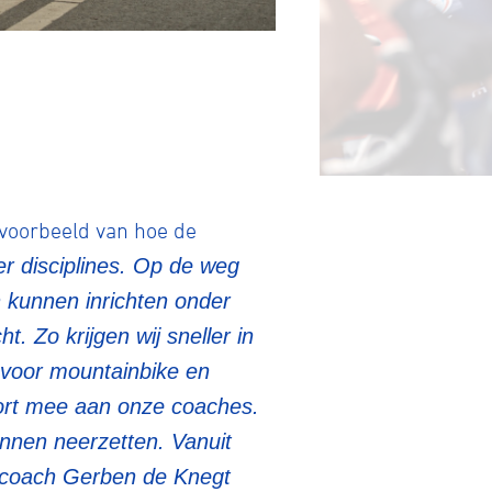
tainbiken
voorbeeld van hoe de
er disciplines. Op de weg
 kunnen inrichten onder
E-Racing
. Zo krijgen wij sneller in
k voor mountainbike en
ID-Cycling
port mee aan onze coaches.
nen neerzetten. Vanuit
ndscoach Gerben de Knegt
trandrace