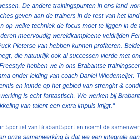
ssen. De andere trainingspunten in ons land word
hes geven aan de trainers in de rest van het land
tyle
 op welke techniek de focus moet te liggen in de 
deren meervoudig wereldkampioene veldrijden F
ck Pieterse van hebben kunnen profiteren. Beiden 
n
gt, die natuurlijk ook al successen vierde met o
Freestyle hebben we in ons Brabantse trainingsce
ck
mma onder leiding van coach Daniel Wiedemeijer. T
nis en kunde op het gebied van strenght & condit
erking is echt fantastisch. We werken bij Braban
eling van talent een extra impuls krijgt.’’
eur Sportief van BrabantSport en noemt de samenwe
van onze samenwerking is dat we een integrale aa