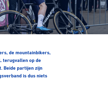
T
rs, de mountainbikers,
L terugvallen op de
 Beide partijen zijn
sverband is dus niets