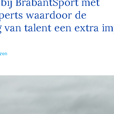
bij BrabantSport met
perts waardoor de
 van talent een extra im
izen