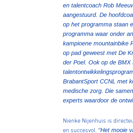
en talentcoach Rob Meeuwe
aangestuurd. De hoofdcoac
BMX frees
op het programma staan en
programma waar onder an
kampioene mountainbike Pu
Veldrijde
op pad geweest met De Kne
der Poel. Ook op de BMX 
Pumptra
talentontwikkelingsprogra
BrabantSport CCNL met ken
medische zorg. Die samenw
experts waardoor de ontwikk
Nienke Nijenhuis is direct
en succesvol.
‘’Het mooie 