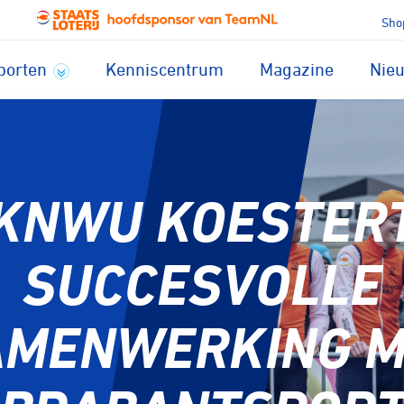
Sho
porten
Kenniscentrum
Magazine
Nie
KNWU KOESTER
SUCCESVOLLE
AMENWERKING M