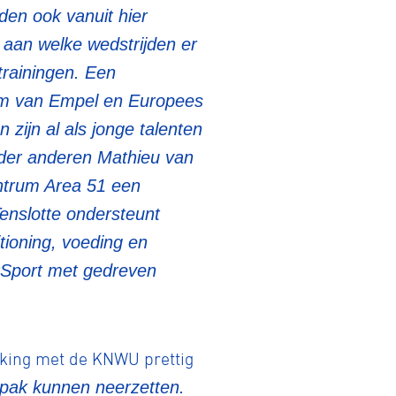
en ook vanuit hier
 aan welke wedstrijden er
Gravel
trainingen. Een
em van Empel en Europees
zijn al als jonge talenten
Biketrial
nder anderen Mathieu van
ntrum Area 51 een
Fixed gear
enslotte ondersteunt
ioning, voeding en
tSport met gedreven
rking met de KNWU prettig
npak kunnen neerzetten.