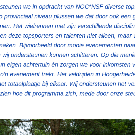
rsteunen we in opdracht van NOC*NSF diverse top
 provinciaal niveau plussen we dat door ook een g
n. Het wielrennen met zijn verschillende disciplin
ren deze topsporters en talenten niet alleen, maar 
 maken. Bijvoorbeeld door mooie evenementen naar
ie wij ondersteunen kunnen schitteren. Op die man
hun eigen achtertuin én zorgen we voor inkomsten 
’n evenement trekt. Het veldrijden in Hoogerheide
 totaalplaatje bij elkaar. Wij ondersteunen het vel
 zien hoe dit programma zich, mede door onze steu