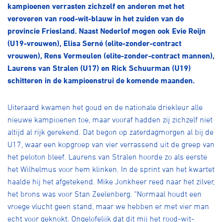
Over ons
kampioenen verrasten zichzelf en anderen met het
veroveren van rood-wit-blauw in het zuiden van de
Pumptrack
Fixed gear
provincie Friesland. Naast Nederlof mogen ook Evie Reijn
Lid worden
(U19-vrouwen), Elisa Serné (elite-zonder-contract
vrouwen), Rens Vermeulen (elite-zonder-contract mannen),
Laurens van Stralen (U17) en Rick Schuurman (U19)
schitteren in de kampioenstrui de komende maanden.
Uiteraard kwamen het goud en de nationale driekleur alle
nieuwe kampioenen toe, maar vooraf hadden zij zichzelf niet
altijd al rijk gerekend. Dat begon op zaterdagmorgen al bij de
U17, waar een kopgroep van vier verrassend uit de greep van
het peloton bleef. Laurens van Stralen hoorde zo als eerste
het Wilhelmus voor hem klinken. In de sprint van het kwartet
haalde hij het afgetekend. Mike Jonkheer reed naar het zilver,
het brons was voor Stan Zeelenberg. "Normaal houdt een
vroege vlucht geen stand, maar we hebben er met vier man
echt voor geknokt. Ongelofelijk dat dit mij het rood-wit-