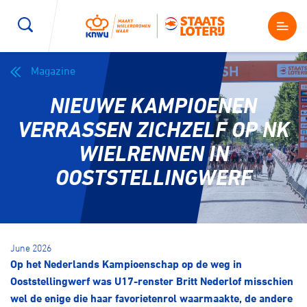
Magazine
Wegwielrennen
Mountainbiken
Sporten
NIEUWE KAMPIOENEN
Kenniscentrum
BMX Race
E-Racing
VERRASSEN ZICHZELF OP NK
WIELRENNEN IN
Magazine
Kunstwielrijden
ID-Cycling
OOSTSTELLINGWERF
Nieuws
Baanwielrennen
Strandrace
Shop
June 2026
BMX freestyle
Gravel
Op het Nederlands Kampioenschap op de weg in
Producten en diensten
Ooststellingwerf was U17-renster Britt Nederlof misschien
Contact
Veldrijden
Biketrial
wel de enige die haar favorietenrol waarmaakte, de andere