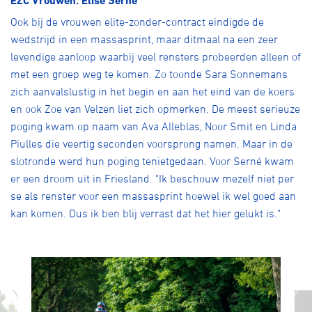
EZC Vrouwen: Elise Serné
Ook bij de vrouwen elite-zonder-contract eindigde de
wedstrijd in een massasprint, maar ditmaal na een zeer
levendige aanloop waarbij veel rensters probeerden alleen of
met een groep weg te komen. Zo toonde Sara Sonnemans
zich aanvalslustig in het begin en aan het eind van de koers
en ook Zoe van Velzen liet zich opmerken. De meest serieuze
poging kwam op naam van Ava Alleblas, Noor Smit en Linda
Piulles die veertig seconden voorsprong namen. Maar in de
slotronde werd hun poging tenietgedaan. Voor Serné kwam
er een droom uit in Friesland. "Ik beschouw mezelf niet per
se als renster voor een massasprint hoewel ik wel goed aan
kan komen. Dus ik ben blij verrast dat het hier gelukt is."