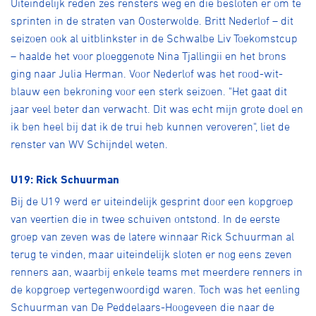
Uiteindelijk reden zes rensters weg en die besloten er om te
sprinten in de straten van Oosterwolde. Britt Nederlof – dit
seizoen ook al uitblinkster in de Schwalbe Liv Toekomstcup
– haalde het voor ploeggenote Nina Tjallingii en het brons
ging naar Julia Herman. Voor Nederlof was het rood-wit-
blauw een bekroning voor een sterk seizoen. "Het gaat dit
jaar veel beter dan verwacht. Dit was echt mijn grote doel en
ik ben heel bij dat ik de trui heb kunnen veroveren", liet de
renster van WV Schijndel weten.
U19: Rick Schuurman
Bij de U19 werd er uiteindelijk gesprint door een kopgroep
van veertien die in twee schuiven ontstond. In de eerste
groep van zeven was de latere winnaar Rick Schuurman al
terug te vinden, maar uiteindelijk sloten er nog eens zeven
renners aan, waarbij enkele teams met meerdere renners in
de kopgroep vertegenwoordigd waren. Toch was het eenling
Schuurman van De Peddelaars-Hoogeveen die naar de