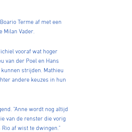
Boario Terme af met een
e Milan Vader.
Michiel vooraf wat hoger
tainbiken
eu van der Poel en Hans
 kunnen strijden. Mathieu
chter andere keuzes in hun
E-Racing
ID-Cycling
end. "Anne wordt nog altijd
tie van de renster die vorig
Rio af wist te dwingen."
trandrace