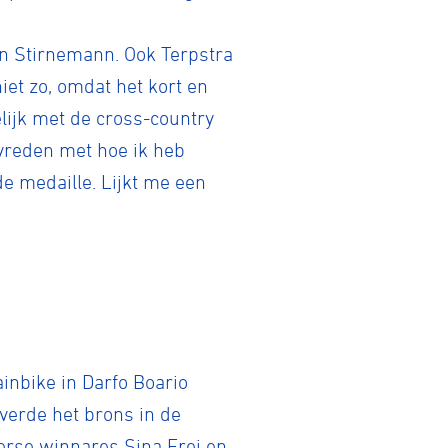
in Stirnemann. Ook Terpstra
niet zo, omdat het kort en
elijk met de cross-country
tevreden met hoe ik heb
e medaille. Lijkt me een
nbike in Darfo Boario
erde het brons in de
serse winnares Sina Frei en