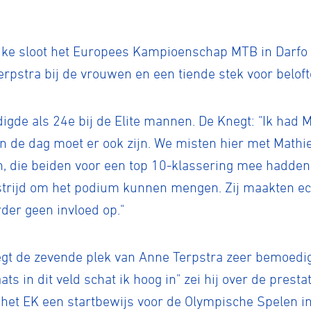
ke sloot het Europees Kampioenschap MTB in Darfo 
rpstra bij de vrouwen en een tiende stek voor beloft
digde als 24e bij de Elite mannen. De Knegt: "Ik had 
ennen
Moun
n de dag moet er ook zijn. We misten hier met Mathi
n, die beiden voor een top 10-klassering mee hadden
e strijd om het podium kunnen mengen. Zij maakten e
e
der geen invloed op."
rijden
gt de zevende plek van Anne Terpstra zeer bemoedig
ts in dit veld schat ik hoog in" zei hij over de presta
 het EK een startbewijs voor de Olympische Spelen in 
rennen
S