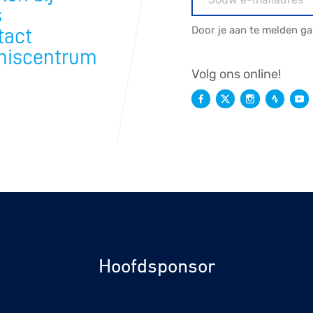
s
Door je aan te melden g
tact
niscentrum
Volg ons online!
Hoofdsponsor