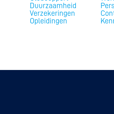
Duurzaamheid
Per
Verzekeringen
Con
Opleidingen
Ken