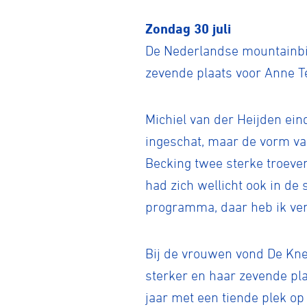
Zondag 30 juli
De Nederlandse mountainbi
zevende plaats voor Anne Te
Michiel van der Heijden ein
Wegwielr
ingeschat, maar de vorm va
Becking twee sterke troeve
had zich wellicht ook in d
BMX Rac
programma, daar heb ik ver
Kunstwiel
Bij de vrouwen vond De Kne
sterker en haar zevende plaa
jaar met een tiende plek op
Baanwiel