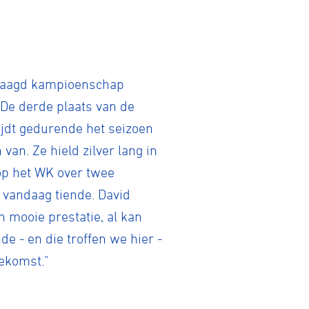
Gravel
eslaagd kampioenschap
 De derde plaats van de
Biketrial
jdt gedurende het seizoen
van. Ze hield zilver lang in
Fixed gear
 op het WK over twee
 vandaag tiende. David
 mooie prestatie, al kan
de - en die troffen we hier -
ekomst."