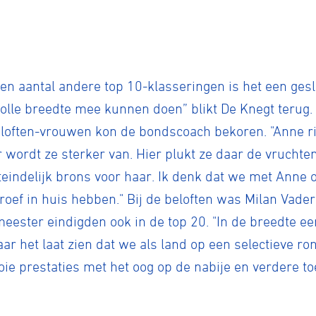
tyle
 een aantal andere top 10-klasseringen is het een g
olle breedte mee kunnen doen” blikt De Knegt terug.
n
eloften-vrouwen kon de bondscoach bekoren. "Anne ri
 wordt ze sterker van. Hier plukt ze daar de vruchten 
ck
iteindelijk brons voor haar. Ik denk dat we met Anne
ef in huis hebben." Bij de beloften was Milan Vader
ter eindigden ook in de top 20. "In de breedte een
ar het laat zien dat we als land op een selectieve ron
e prestaties met het oog op de nabije en verdere to