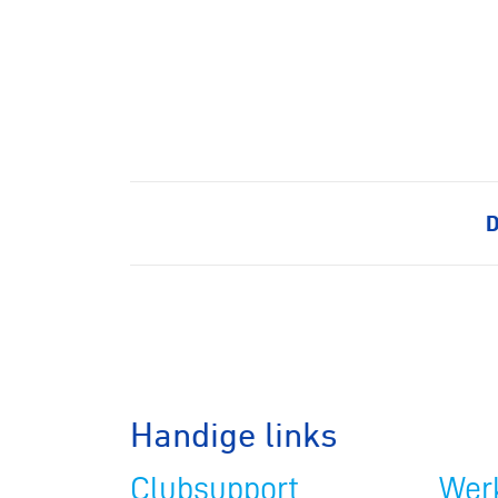
D
Handige links
Clubsupport
Werk