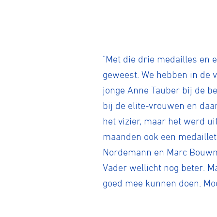
BMX frees
"Met die drie medailles en
geweest. We hebben in de v
Veldrijde
jonge Anne Tauber bij de b
bij de elite-vrouwen en daar
Pumptra
het vizier, maar het werd u
maanden ook een medailletro
Nordemann en Marc Bouwmees
Vader wellicht nog beter. Ma
goed mee kunnen doen. Mooi