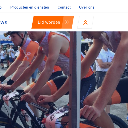
p
Producten en diensten
Contact
Over ons
uws
Lid worden