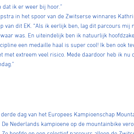
 dat ik er weer bij hoor.”
rpstra in het spoor van de Zwitserse winnares Kathr
 van dit EK. “Als ik eerlijk ben, lag dit parcours mij 
zwaar was. En uiteindelijk ben ik natuurlijk hoofdzak
scipline een medaille haal is super cool! Ik ben ook 
t met extreem veel risico. Mede daardoor heb ik nu d
ndag.”
e derde dag van het Europees Kampioenschap Mountai
. De Nederlands kampioene op de mountainbike verov
 Ze hoefde op een selectief parcours alleen de Zwit