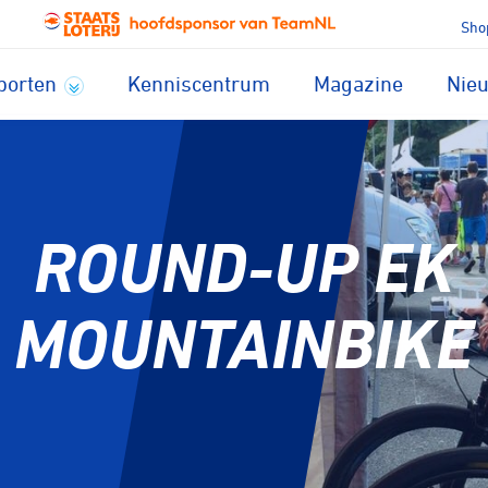
Sho
porten
Kenniscentrum
Magazine
Nie
ROUND-UP EK
MOUNTAINBIKE