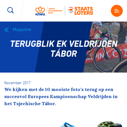
Magazine
Wegwielrennen
Mountainbiken
Sporten
TERUGBLIK EK VELDRIJDEN
Kenniscentrum
BMX Race
E-Racing
TÁBOR
Magazine
Kunstwielrijden
ID-Cycling
Nieuws
November 2017
Baanwielrennen
Strandrace
We kijken met de 10 mooiste foto's terug op een
succesvol Europees Kampioenschap Veldrijden in
Shop
het Tsjechische Tábor.
BMX freestyle
Gravel
Producten en diensten
Contact
Veldrijden
Biketrial