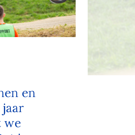
nen en
 jaar
t we