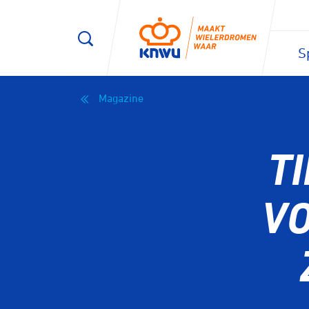
S
Magazine
T
V