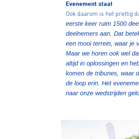
Evenement staat
Ook daarom is het prettig d
eerste keer ruim 1500 dee
BMX frees
deelnemers aan. Dat betek
een mooi terrein, waar je 
Veldrijde
Maar we horen ook wel da
altijd in oplossingen en h
komen de tribunes, waar d
Pumptra
de loop erin. Het eveneme
naar onze wedstrijden gelok