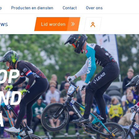
p
Producten en diensten
Contact
Over ons
uws
Lid worden
OP
ND
A