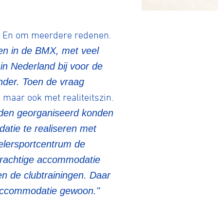
e. En om meerdere redenen.
en in de BMX, met veel
in Nederland bij voor de
nder. Toen de vraag
 maar ook met realiteitszin.
tainbiken
jden georganiseerd konden
tie te realiseren met
E-Racing
elersportcentrum de
prachtige accommodatie
 en de clubtrainingen. Daar
ID-Cycling
accommodatie gewoon."
trandrace