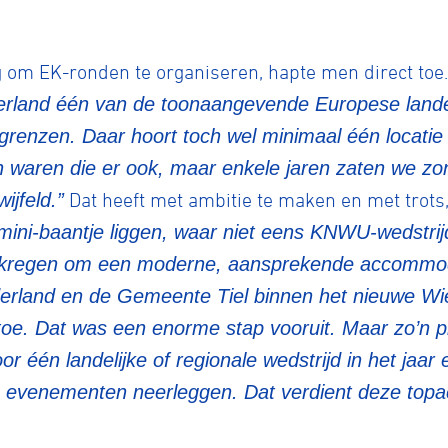
g om EK-ronden te organiseren, hapte men direct to
erland één van de toonaangevende Europese land
renzen. Daar hoort toch wel minimaal één locatie 
n waren die er ook, maar enkele jaren zaten we zo
ijfeld.”
Dat heeft met ambitie te maken en met trots,
ennen
Moun
mini-baantje liggen, waar niet eens KNWU-wedstri
kregen om een moderne, aansprekende accommoda
e
derland en de Gemeente Tiel binnen het nieuwe Wi
toe. Dat was een enorme stap vooruit. Maar zo’n 
or één landelijke of regionale wedstrijd in het jaar
rijden
 evenementen neerleggen. Dat verdient deze top
rennen
S