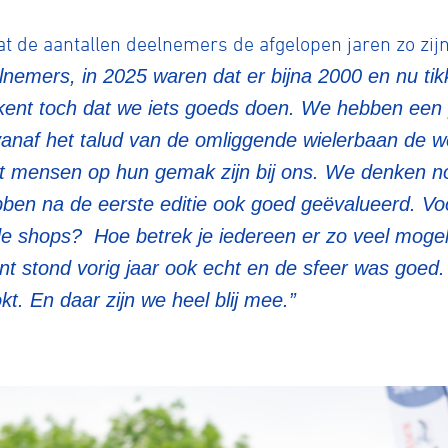
at de aantallen deelnemers de afgelopen jaren zo zij
lnemers, in 2025 waren dat er bijna 2000 en nu ti
tyle
ent toch dat we iets goeds doen. We hebben een 
vanaf het talud van de omliggende wielerbaan de w
n
t mensen op hun gemak zijn bij ons. We denken n
ebben na de eerste editie ook goed geëvalueerd. Vo
e shops? Hoe betrek je iedereen er zo veel mogeli
ck
nt stond vorig jaar ook echt en de sfeer was goed
t. En daar zijn we heel blij mee.”