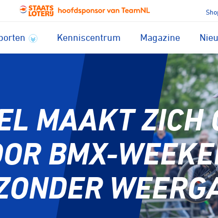
Sho
porten
Kenniscentrum
Magazine
Nie
IEL MAAKT ZICH 
OOR BMX-WEEKE
ZONDER WEERG