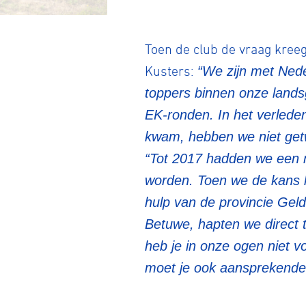
Toen de club de vraag kree
Kusters:
“We zijn met Ned
toppers binnen onze landsg
EK-ronden. In het verlede
kwam, hebben we niet getw
Wegwielr
“Tot 2017 hadden we een 
worden. Toen we de kans 
BMX Rac
hulp van de provincie Gel
Betuwe, hapten we direct 
heb je in onze ogen niet vo
Kunstwiel
moet je ook aansprekende
Baanwiel