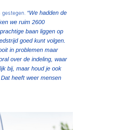
n gestegen.
“We hadden de
kken we ruim 2600
Gravel
prachtige baan liggen op
edstrijd goed kunt volgen.
Biketrial
ooit in problemen maar
oral over de indeling, waar
jk bij, maar houd je ook
Fixed gear
. Dat heeft weer mensen