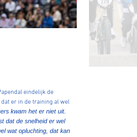
tainbiken
E-Racing
apendal eindelijk de
dat er in de training al wel
rs kwam het er niet uit.
ID-Cycling
st dat de snelheid er wel
wel wat opluchting, dat kan
trandrace