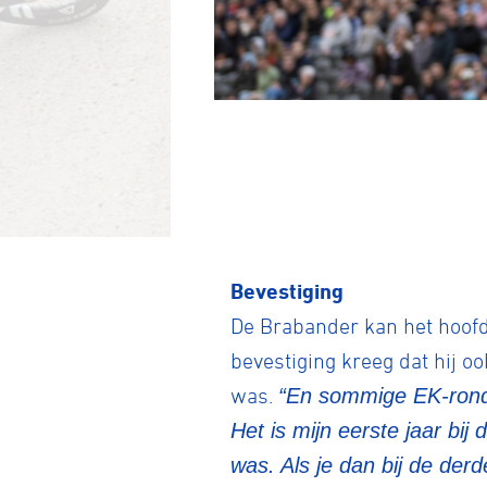
Wegwielr
Bevestiging
BMX Rac
De Brabander kan het hoofd
bevestiging kreeg dat hij oo
was.
“En sommige EK-ronde
Kunstwiel
Het is mijn eerste jaar bij
was. Als je dan bij de der
Baanwiel