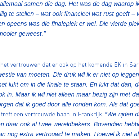
l allemaal samen die dag. Het was de dag waarop i
g te stellen – wat ook financieel wat rust geeft –
 en opeens was die finaleplek er wel. Die vierde pl
tyle
mooier geweest.”
n
 het vertrouwen dat er ook op het komende EK in Sar
ck
estie van moeten. Die druk wil ik er niet op leggen
het lukt om in die finale te staan. En lukt dat dan,
k in. Maar ik wil niet alleen maar bezig zijn met da
rgen dat ik goed door alle ronden kom. Als dat goe
reft een vertrouwde baan in Frankrijk.
“We rijden da
aren daar ook al twee wereldbekers. Bovendien he
aan nog extra vertrouwd te maken. Hoewel ik niet al