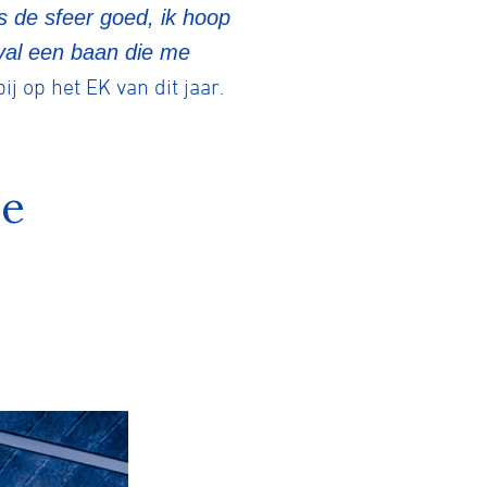
is de sfeer goed, ik hoop
val een baan die me
j op het EK van dit jaar.
we