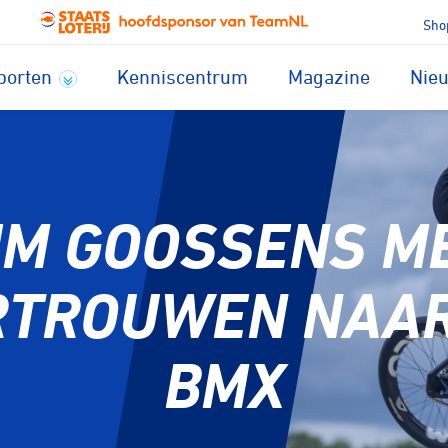
Sho
porten
Kenniscentrum
Magazine
Nie
IM GOOSSENS M
RTROUWEN NAAR
BMX