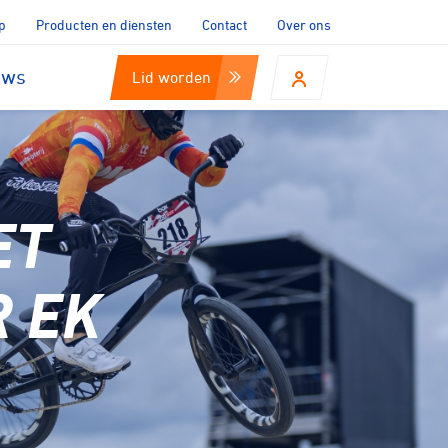
p
Producten en diensten
Contact
Over ons
uws
Lid worden
ET
 EK