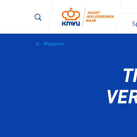
S
Magazine
T
VE