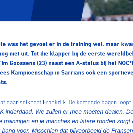
elite was het gevoel er in de training wel, maar kwa
nog niet uit. Tot die klapper bij de eerste werel
Tim Goossens (23) naast een A-status bij het NOC
pees Kampioenschap in Sarrians ook een sportieve u
ats.
af naar snikheet Frankrijk. De komende dagen loopt 
 inderdaad. We zullen er mee moeten dealen. De we
e trainingen en je manches en latere ronden zorgt da
et bang voor. Misschien dat bijvoorbeeld de Fransen 