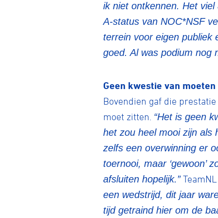
ik niet ontkennen. Het vie
A-status van NOC*NSF veili
terrein voor eigen publiek
BMX frees
goed. Al was podium nog 
Veldrijde
Geen kwestie van moeten
Bovendien gaf die prestatie
Pumptra
moet zitten.
“Het is geen kw
het zou heel mooi zijn als 
zelfs een overwinning er oo
toernooi, maar ‘gewoon’ zo
afsluiten hopelijk.”
TeamNL t
een wedstrijd, dit jaar w
tijd getraind hier om de b