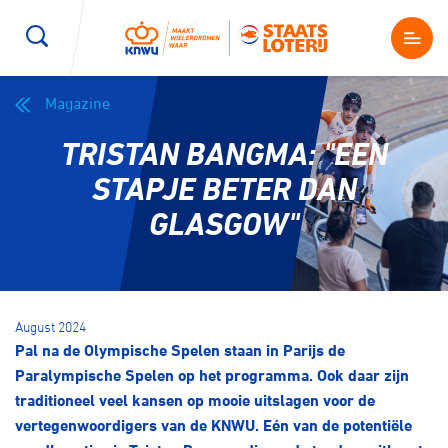
Magazine
Wegwielrennen
Mountainbiken
Sporten
TRISTAN BANGMA: "EEN
Kenniscentrum
BMX Race
E-Racing
STAPJE BETER DAN
GLASGOW"
Magazine
Kunstwielrijden
ID-Cycling
Nieuws
Baanwielrennen
Strandrace
August 2024
Pal na de Olympische Spelen staan in Parijs de
Shop
BMX freestyle
Gravel
Paralympische Spelen op het programma. Ook daar zijn
Producten en diensten
traditioneel veel kansen op mooie uitslagen voor de
Contact
vertegenwoordigers van de KNWU. Eén van de potentiële
Veldrijden
Biketrial