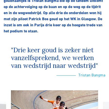
goudhaantjes is Tristan Bangma die op de tandem uitkomt
Over ons
op de achtervolging op de baan en op de weg op de tijdrit
Pumptrack
Fixed gear
en in de wegwedstrijd. Op alle drie de onderdelen won hij
Lid worden
met zijn piloot Patrick Bos goud op het WK in Glasgow. De
inzet is om ook in Parijs drie keer op de hoogste trede van
het podium te staan.
"Drie keer goud is zeker niet
vanzelfsprekend, we werken
van wedstrijd naar wedstrijd"
Tristan Bangma