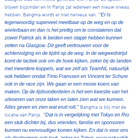
blijven bijzonder en In Parijs zal iedereen een nieuw niveau
hebben. Bangma wordt er niet nerveus van.
‘’Er is
tegenwoordig superveel meetbaar op de weg en op de
wielerbaan en dan is het prettig om te constateren dat
zowel Patrick als ik beiden een stapje hebben kunnen
zetten na Glasgow. Dit geeft vertrouwen voor de
achtervolging en de tijdrit op de weg. In de wegwedstrijd
komt de tactiek ook om de hoek kijken, zeker bij de landen
met meerdere koppels, wat we zelf als TeamNL natuurlijk
ook hebben omdat Timo Franssen en Vincent ter Schure
ook in de race zijn. We gaan er een mooie koers van
maken. Op de tijdsonderdelen is het een kwestie van het
uitvoeren van onze taken en laten zien wat we kunnen.
Bangma is blij met de
Alles geven en zien wat eruit rolt.’’
locatie van Parijs.
‘’Dat is in vergelijking met Tokyo en Rio
een stuk dichter bij, dus vrienden, familie en sponsoren
kunnen nu eenvoudiger komen kijken. En dat is voor ons
als deelnemers ook leuk, zeker na Tokyo, waar natuurlijk