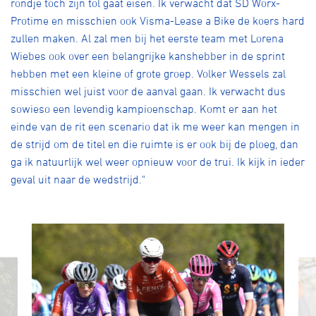
rondje toch zijn tol gaat eisen. Ik verwacht dat SD Worx-
Protime en misschien ook Visma-Lease a Bike de koers hard
zullen maken. Al zal men bij het eerste team met Lorena
Wiebes ook over een belangrijke kanshebber in de sprint
hebben met een kleine of grote groep. Volker Wessels zal
misschien wel juist voor de aanval gaan. Ik verwacht dus
sowieso een levendig kampioenschap. Komt er aan het
einde van de rit een scenario dat ik me weer kan mengen in
de strijd om de titel en die ruimte is er ook bij de ploeg, dan
ga ik natuurlijk wel weer opnieuw voor de trui. Ik kijk in ieder
geval uit naar de wedstrijd."