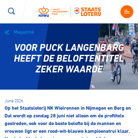
Magazine
Wegwielrennen
Mountainbiken
Sporten
VOOR PUCK LANGENBARG
Kenniscentrum
BMX Race
E-Racing
HEEFT DE BELOFTENTITEL
ZEKER WAARDE
Magazine
Kunstwielrijden
ID-Cycling
Nieuws
Baanwielrennen
Strandrace
June 2026
Op het Staatsloterij NK Wielrennen in Nijmegen en Berg en
Shop
BMX freestyle
Gravel
Dal wordt op zondag 28 juni niet alleen om de proftitels
Producten en diensten
gestreden, ook voor de beste belofte bij de mannen en
Contact
vrouwen ligt er een rood-wit-blauwe kampioenstrui klaar.
Veldrijden
Biketrial