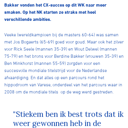
Over ons
Bakker vonden het CX-succes op dit WK naar meer
smaken. Op het NK starten ze straks met heel
Pumptrack
Fixed gear
verschillende ambities.
Lid worden
Veeke (wereldkampioen bij de masters 60-64) was samen
met Jos Bogaerts (65-69) goed voor goud. Maar ook het zilver
voor Rick Seele (mannen 35-39) en Wout Delwel (mannen
75-79) en het brons voor Berdine Bakker (vrouwen 35-39) en
Ben Minkhorst (mannen 55-59) zorgden voor een
succesvolle mondiale titelstrijd voor de Nederlandse
afvaardiging. En dat alles op een parcours rond het
hippodroom van Varese, onderdeel van het parcours waar in
2008 om de mondiale titels op de weg werd gestreden.
"Stiekem ben ik best trots dat ik
weer gewonnen heb in de