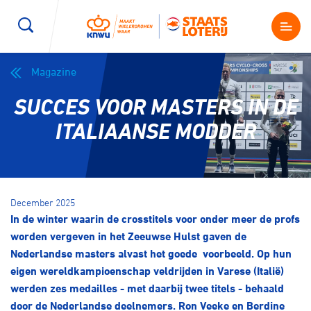
Magazine
Wegwielrennen
Mountainbiken
Sporten
SUCCES VOOR MASTERS IN DE
Kenniscentrum
BMX Race
E-Racing
ITALIAANSE MODDER
Magazine
Kunstwielrijden
ID-Cycling
Nieuws
December 2025
Baanwielrennen
Strandrace
In de winter waarin de crosstitels voor onder meer de profs
worden vergeven in het Zeeuwse Hulst gaven de
Shop
Nederlandse masters alvast het goede voorbeeld. Op hun
BMX freestyle
Gravel
eigen wereldkampioenschap veldrijden in Varese (Italië)
Producten en diensten
werden zes medailles - met daarbij twee titels - behaald
Contact
Veldrijden
Biketrial
door de Nederlandse deelnemers. Ron Veeke en Berdine