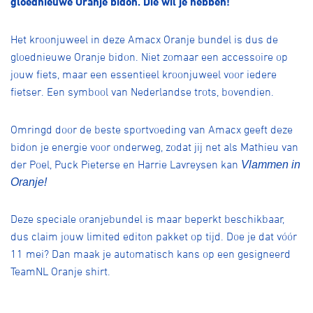
gloednieuwe Oranje bidon. Die wil je hebben!
Over ons
Pumptrack
Fixed gear
Het kroonjuweel in deze Amacx Oranje bundel is dus de
Lid worden
gloednieuwe Oranje bidon. Niet zomaar een accessoire op
jouw fiets, maar een essentieel kroonjuweel voor iedere
fietser. Een symbool van Nederlandse trots, bovendien.
Omringd door de beste sportvoeding van Amacx geeft deze
bidon je energie voor onderweg, zodat jij net als Mathieu van
der Poel, Puck Pieterse en Harrie Lavreysen kan
Vlammen in
Oranje!
Deze speciale oranjebundel is maar beperkt beschikbaar,
dus claim jouw limited editon pakket op tijd. Doe je dat vóór
11 mei? Dan maak je automatisch kans op een gesigneerd
TeamNL Oranje shirt.