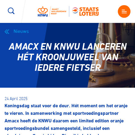
Nieuws
Wegwielrennen
Mountainbiken
Sporten
AMACX EN KNWU LANCEREN
Kenniscentrum
BMX Race
E-Racing
HÉT KROONJUWEEL VAN
IEDERE FIETSER
Magazine
Kunstwielrijden
ID-Cycling
Nieuws
Baanwielrennen
Strandrace
24 April 2025
Koningsdag staat voor de deur. Hét moment om het oranje
Shop
BMX freestyle
Gravel
te vieren. In samenwerking met sportvoedingspartner
Producten en diensten
Amacx heeft de KNWU daarom een limited edition oranje
Contact
sportvoedingsbundel samengesteld, inclusief een
Veldrijden
Biketrial