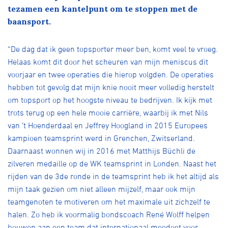
Over ons
tezamen een kantelpunt om te stoppen met de
baansport.
Pumptrack
Fixed gear
Lid worden
“De dag dat ik geen topsporter meer ben, komt veel te vroeg.
Helaas komt dit door het scheuren van mijn meniscus dit
voorjaar en twee operaties die hierop volgden. De operaties
hebben tot gevolg dat mijn knie nooit meer volledig herstelt
om topsport op het hoogste niveau te bedrijven. Ik kijk met
trots terug op een hele mooie carrière, waarbij ik met Nils
van ’t Hoenderdaal en Jeffrey Hoogland in 2015 Europees
kampioen teamsprint werd in Grenchen, Zwitserland.
Daarnaast wonnen wij in 2016 met Matthijs Büchli de
zilveren medaille op de WK teamsprint in Londen. Naast het
rijden van de 3de ronde in de teamsprint heb ik het altijd als
mijn taak gezien om niet alleen mijzelf, maar ook mijn
teamgenoten te motiveren om het maximale uit zichzelf te
halen. Zo heb ik voormalig bondscoach René Wolff helpen
bouwen aan een team dat internationaal meedoet voor