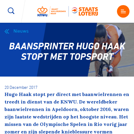
Nieuws
Wegwielrennen
Mountainbiken
Sporten
BAANSPRINTER HUGO HAAK
Kenniscentrum
BMX Race
E-Racing
STOPT MET TOPSPORT
Magazine
Kunstwielrijden
ID-Cycling
Nieuws
20 December 2017
Baanwielrennen
Strandrace
Hugo Haak stopt per direct met baanwielrennen en
treedt in dienst van de KNWU. De wereldbeker
Shop
baanwielrennen in Apeldoorn, oktober 2016, waren
BMX freestyle
Gravel
zijn laatste wedstrijden op het hoogste niveau.
Het
Producten en diensten
missen van de Olympische Spelen in Rio vorig jaar
Contact
Veldrijden
Biketrial
zomer en zijn slepende knieblessure vormen