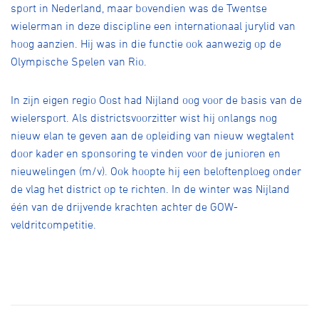
Over ons
sport in Nederland, maar bovendien was de Twentse
wielerman in deze discipline een internationaal jurylid van
Pumptrack
Fixed gear
hoog aanzien. Hij was in die functie ook aanwezig op de
Lid worden
Olympische Spelen van Rio.
In zijn eigen regio Oost had Nijland oog voor de basis van de
wielersport. Als districtsvoorzitter wist hij onlangs nog
nieuw elan te geven aan de opleiding van nieuw wegtalent
door kader en sponsoring te vinden voor de junioren en
nieuwelingen (m/v). Ook hoopte hij een beloftenploeg onder
de vlag het district op te richten. In de winter was Nijland
één van de drijvende krachten achter de GOW-
veldritcompetitie.